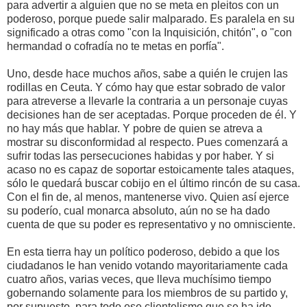
para advertir a alguien que no se meta en pleitos con un
poderoso, porque puede salir malparado. Es paralela en su
significado a otras como "con la Inquisición, chitón", o "con
hermandad o cofradía no te metas en porfía".
Uno, desde hace muchos años, sabe a quién le crujen las
rodillas en Ceuta. Y cómo hay que estar sobrado de valor
para atreverse a llevarle la contraria a un personaje cuyas
decisiones han de ser aceptadas. Porque proceden de él. Y
no hay más que hablar. Y pobre de quien se atreva a
mostrar su disconformidad al respecto. Pues comenzará a
sufrir todas las persecuciones habidas y por haber. Y si
acaso no es capaz de soportar estoicamente tales ataques,
sólo le quedará buscar cobijo en el último rincón de su casa.
Con el fin de, al menos, mantenerse vivo. Quien así ejerce
su poderío, cual monarca absoluto, aún no se ha dado
cuenta de que su poder es representativo y no omnisciente.
En esta tierra hay un político poderoso, debido a que los
ciudadanos le han venido votando mayoritariamente cada
cuatro años, varias veces, que lleva muchísimo tiempo
gobernando solamente para los miembros de su partido y,
por supuesto, para todo ese clientelismo que se ha ido