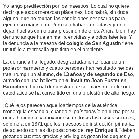
Yo tengo predilección por los maestros. Lo cual no quiere
decir que todos merezcan plácemes. Los habrá, sin duda
alguna, que no reúnan las condiciones necesarias para
ejercer su magisterio. Pero son habas contadas y pronto
dejan huellas como para prescindir de ellos. Ahora bien, hay
denuncias que huelen mal: a envidias y a odios latentes. Y
la denuncia a la maestra del
colegio de San Agustín
tiene
un tufillo a represalia que flota en el ambiente.
La denuncia ha llegado, desgraciadamente, cuando un
profesor ha muerto y cuatro personas han resultado heridas
tras irrumpir un alumno,
de 13 años y de segundo de Eso
,
armado con una ballesta en
el instituto Joan Fuster en
Barcelona
, Lo cual demuestra que ser maestro, profesor o
catedrático se ha convertido en una profesión de alto riesgo.
¡Qué lejos parecen aquellos tiempos de la auténtica
monarquía española, cuando el país todavía en lucha por su
unidad nacional y apoyándose en todas las clases sociales,
se entera en 1371 que los maestros de instrucción primaria,
de acuerdo con las disposiciones del
rey Enrique II
, "deben
gozar de cuantas gracias y privilegios gozan los duques y