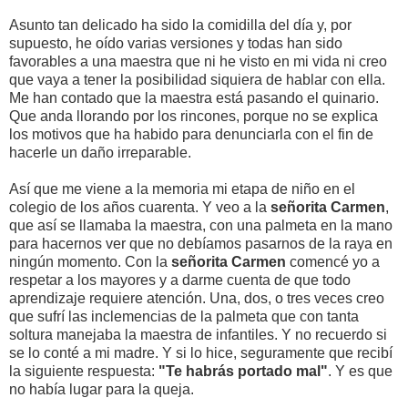
Asunto tan delicado ha sido la comidilla del día y, por
supuesto, he oído varias versiones y todas han sido
favorables a una maestra que ni he visto en mi vida ni creo
que vaya a tener la posibilidad siquiera de hablar con ella.
Me han contado que la maestra está pasando el quinario.
Que anda llorando por los rincones, porque no se explica
los motivos que ha habido para denunciarla con el fin de
hacerle un daño irreparable.
Así que me viene a la memoria mi etapa de niño en el
colegio de los años cuarenta. Y veo a la
señorita Carmen
,
que así se llamaba la maestra, con una palmeta en la mano
para hacernos ver que no debíamos pasarnos de la raya en
ningún momento. Con la
señorita Carmen
comencé yo a
respetar a los mayores y a darme cuenta de que todo
aprendizaje requiere atención. Una, dos, o tres veces creo
que sufrí las inclemencias de la palmeta que con tanta
soltura manejaba la maestra de infantiles. Y no recuerdo si
se lo conté a mi madre. Y si lo hice, seguramente que recibí
la siguiente respuesta:
"Te habrás portado mal"
. Y es que
no había lugar para la queja.