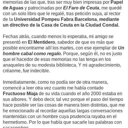
memorias de las que, tras ser muy bien impresas por
Papel
de Aguas
y patrocinadas por
El Faro de Ceuta
, me quedé
con un solo libro que le regalé, tras petición suya, al rector
de la
Universidad Pompeu Fabra Barcelona
,
mediante
un directivo de la Casa de Ceuta en la Ciudad Condal.
Fechas atrás, cuando menos lo esperaba, mi amigo se
presentó en
El Mentidero
, sabedor de que es más que
posible encontrarme allí los martes, con ese ejemplar de
Un
hombre cabal como regalo.
Porque, según él, no es justo
que el hacedor de esas memorias no las tenga en los
anaqueles de su modesta biblioteca. Y mi agradecimiento,
créanme, fue indecible.
Inmediatamente, como no podía ser de otra manera,
comencé a leer otra vez cuanto me había contado
Fructuoso Miaja
de su vida cuando el año 2000 estaba en
sus albores. Y debo decir, tal vez porque el paso del tiempo
hace posible ver las cosas de manera bien distintas, que me
he emocionado al recordar aquellas largas conversaciones
mantenidas con un hombre cuya prudencia rayaba en el
hermetismo. Por lo que había que sacarle las palabras con
sacacorchos.