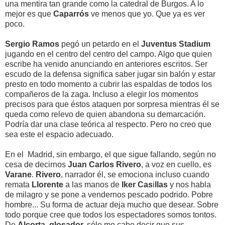
una mentira tan grande como la catedral de Burgos. A lo
mejor es que
Caparrós
ve menos que yo. Que ya es ver
poco.
Sergio Ramos
pegó un petardo en el
Juventus Stadium
jugando en el centro del centro del campo. Algo que quien
escribe ha venido anunciando en anteriores escritos. Ser
escudo de la defensa significa saber jugar sin balón y estar
presto en todo momento a cubrir las espaldas de todos los
compañeros de la zaga. Incluso a elegir los momentos
precisos para que éstos ataquen por sorpresa mientras él se
queda como relevo de quien abandona su demarcación.
Podría dar una clase teórica al respecto. Pero no creo que
sea este el espacio adecuado.
En el Madrid, sin embargo, el que sigue fallando, según no
cesa de decirnos
Juan Carlos Rivero
, a voz en cuello, es
Varane
.
Rivero
, narrador él, se emociona incluso cuando
remata
Llorente
a las manos de
Iker Cas
i
llas
y nos habla
de milagro y se pone a vendernos pescado podrido. Pobre
hombre... Su forma de actuar deja mucho que desear. Sobre
todo porque cree que todos los espectadores somos tontos.
De
Alcorta, glosador,
sólo me cabe decir que sus