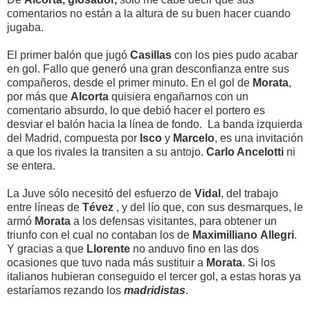
comentarios no están a la altura de su buen hacer cuando
jugaba.
El primer balón que jugó
Casillas
con los pies pudo acabar
en gol. Fallo que generó una gran desconfianza entre sus
compañeros, desde el primer minuto. En el gol de
Morata
,
por más que
Alcorta
quisiera engañarnos con un
comentario absurdo, lo que debió hacer el portero es
desviar el balón hacia la línea de fondo. La banda izquierda
del Madrid, compuesta por
Isco
y
Marcelo
, es una invitación
a que los rivales la transiten a su antojo.
Carlo Ancelotti
ni
se entera.
La Juve sólo necesitó del esfuerzo de
Vidal
, del trabajo
entre líneas de
Tévez
, y del lío que, con sus desmarques, le
armó
Morata
a los defensas visitantes, para obtener un
triunfo con el cual no contaban los de
Maximilliano
Allegri
.
Y gracias a que
Llorente
no anduvo fino en las dos
ocasiones que tuvo nada más sustituir a
Morata
. Si los
italianos hubieran conseguido el tercer gol, a estas horas ya
estaríamos rezando los
madridistas
.