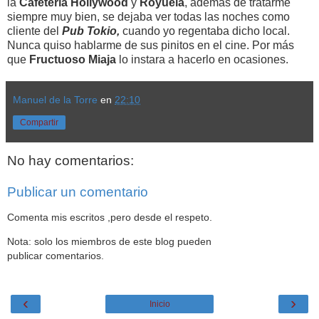
la
Cafetería Hollywood
y
Royuela
, además de tratarme
siempre muy bien, se dejaba ver todas las noches como
cliente del
Pub Tokio,
cuando yo regentaba dicho local.
Nunca quiso hablarme de sus pinitos en el cine. Por más
que
Fructuoso Miaja
lo instara a hacerlo en ocasiones.
Manuel de la Torre
en
22:10
Compartir
No hay comentarios:
Publicar un comentario
Comenta mis escritos ,pero desde el respeto.
Nota: solo los miembros de este blog pueden
publicar comentarios.
‹
›
Inicio