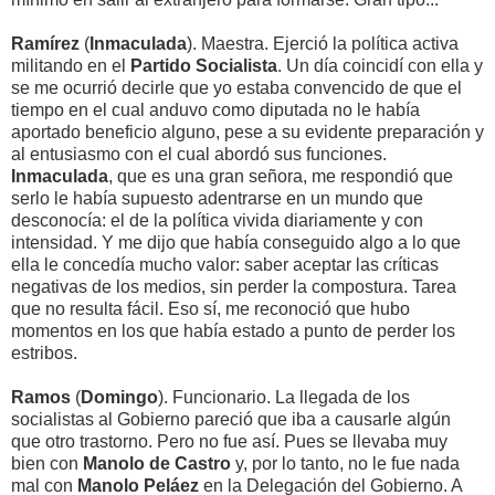
Ramírez
(
Inmaculada
). Maestra. Ejerció la política activa
militando en el
Partido Socialista
. Un día coincidí con ella y
se me ocurrió decirle que yo estaba convencido de que el
tiempo en el cual anduvo como diputada no le había
aportado beneficio alguno, pese a su evidente preparación y
al entusiasmo con el cual abordó sus funciones.
Inmaculada
, que es una gran señora, me respondió que
serlo le había supuesto adentrarse en un mundo que
desconocía: el de la política vivida diariamente y con
intensidad. Y me dijo que había conseguido algo a lo que
ella le concedía mucho valor: saber aceptar las críticas
negativas de los medios, sin perder la compostura. Tarea
que no resulta fácil. Eso sí, me reconoció que hubo
momentos en los que había estado a punto de perder los
estribos.
Ramos
(
Domingo
). Funcionario. La llegada de los
socialistas al Gobierno pareció que iba a causarle algún
que otro trastorno. Pero no fue así. Pues se llevaba muy
bien con
Manolo de Castro
y, por lo tanto, no le fue nada
mal con
Manolo Peláez
en la Delegación del Gobierno. A