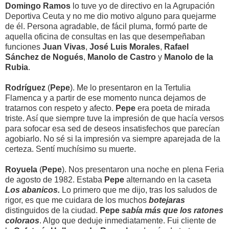
Domingo Ramos
lo tuve yo de directivo en la Agrupación
Deportiva Ceuta y no me dio motivo alguno para quejarme
de él. Persona agradable, de fácil pluma, formó parte de
aquella oficina de consultas en las que desempeñaban
funciones
Juan Vivas
,
José Luis Morales
,
Rafael
Sánchez de Nogués
,
Manolo de Castro
y
Manolo de la
Rubia
.
Rodríguez
(
Pepe
). Me lo presentaron en la Tertulia
Flamenca y a partir de ese momento nunca dejamos de
tratarnos con respeto y afecto.
Pepe
era poeta de mirada
triste. Así que siempre tuve la impresión de que hacía versos
para sofocar esa sed de deseos insatisfechos que parecían
agobiarlo. No sé si la impresión va siempre aparejada de la
certeza. Sentí muchísimo su muerte.
Royuela
(
Pepe
). Nos presentaron una noche en plena Feria
de agosto de 1982. Estaba
Pepe
alternando en la caseta
Los abanicos.
Lo primero que me dijo, tras los saludos de
rigor, es que me cuidara de los muchos
botejaras
distinguidos de la ciudad.
Pepe
sabía más que los ratones
coloraos
. Algo que deduje inmediatamente. Fui cliente de