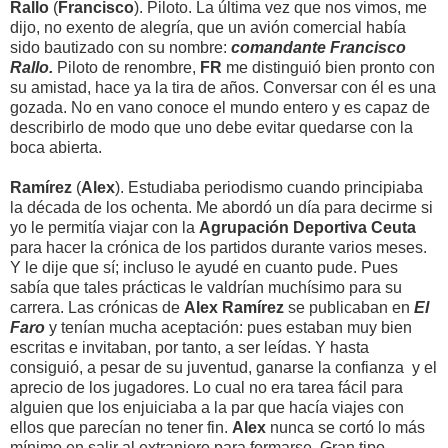
Rallo
(
Francisco
). Piloto. La última vez que nos vimos, me
dijo, no exento de alegría, que un avión comercial había
sido bautizado con su nombre:
comandante Francisco
Rallo.
Piloto de renombre,
FR
me distinguió bien pronto con
su amistad, hace ya la tira de años. Conversar con él es una
gozada. No en vano conoce el mundo entero y es capaz de
describirlo de modo que uno debe evitar quedarse con la
boca abierta.
Ramírez
(
Alex
). Estudiaba periodismo cuando principiaba
la década de los ochenta. Me abordó un día para decirme si
yo le permitía viajar con la
Agrupación Deportiva Ceuta
para hacer la crónica de los partidos durante varios meses.
Y le dije que sí; incluso le ayudé en cuanto pude. Pues
sabía que tales prácticas le valdrían muchísimo para su
carrera. Las crónicas de
Alex Ramírez
se publicaban en
El
Faro
y tenían mucha aceptación: pues estaban muy bien
escritas e invitaban, por tanto, a ser leídas. Y hasta
consiguió, a pesar de su juventud, ganarse la confianza y el
aprecio de los jugadores. Lo cual no era tarea fácil para
alguien que los enjuiciaba a la par que hacía viajes con
ellos que parecían no tener fin.
Alex
nunca se cortó lo más
mínimo en salir al extranjero para formarse. Gran tipo...