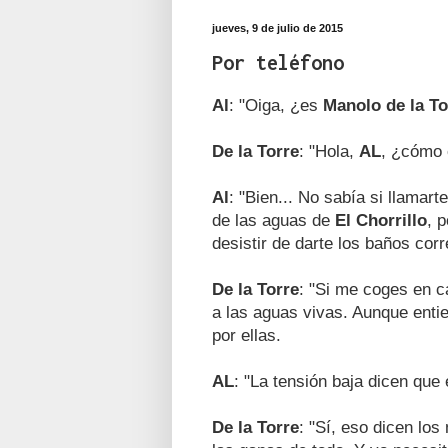
jueves, 9 de julio de 2015
Por teléfono
Al
: "Oiga, ¿es
Manolo de la To
De la Torre
: "Hola,
AL
, ¿cómo 
Al
: "Bien... No sabía si llamar
de las aguas de
El Chorrillo
, 
desistir de darte los baños cor
De la Torre
: "Si me coges en c
a las aguas vivas. Aunque ent
por ellas.
AL
: "La tensión baja dicen que
De la Torre
: "Sí, eso dicen lo