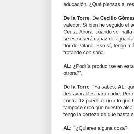
educación. ¿Qué piensas al re
De la Torre
: De
Cecilio Góme
valedor. Si bien he seguido el 
Ceuta. Ahora, cuando se halla 
sé es si será capaz de aguanta
flor del vilano. Eso sí, tengo 
tratando con saña.
AL
: ¿Podría producirse en est
otrora?".
De la Torre
: "Ya sabes,
AL
, q
desfavorables para nadie. Pero 
contra 12 puede ocurrir lo que 
tampoco creo que nuestro alcal
tengo la certeza de que hasta s
AL: "
¿Quieres alguna cosa?