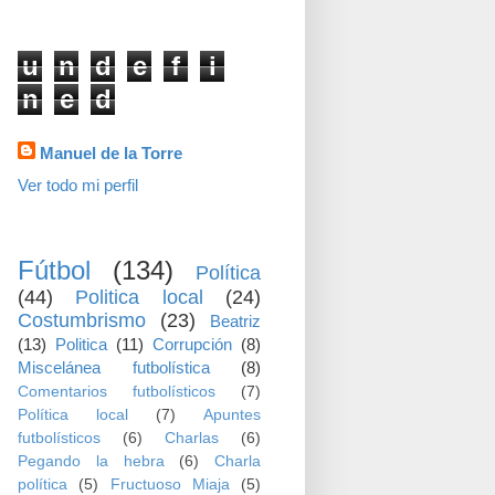
visitas
u
n
d
e
f
i
n
e
d
Datos personales
Manuel de la Torre
Ver todo mi perfil
TEMAS
Fútbol
(134)
Política
(44)
Politica local
(24)
Costumbrismo
(23)
Beatriz
(13)
Politica
(11)
Corrupción
(8)
Miscelánea futbolística
(8)
Comentarios futbolísticos
(7)
Política local
(7)
Apuntes
futbolísticos
(6)
Charlas
(6)
Pegando la hebra
(6)
Charla
política
(5)
Fructuoso Miaja
(5)