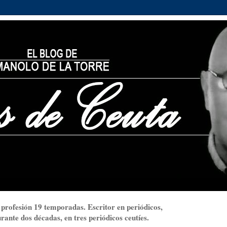
 profesión 19 temporadas. Escritor en periódicos,
ante dos décadas, en tres periódicos ceutíes.