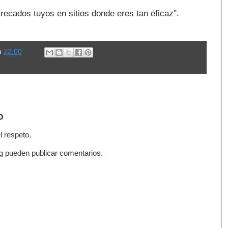
 recados tuyos en sitios donde eres tan eficaz".
n
22:00
o
l respeto.
g pueden publicar comentarios.