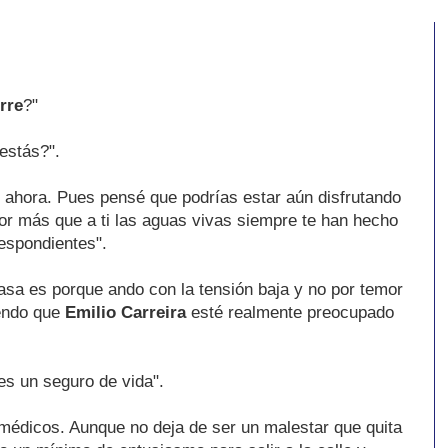
rre
?"
estás?".
te ahora. Pues pensé que podrías estar aún disfrutando
por más que a ti las aguas vivas siempre te han hecho
respondientes".
asa es porque ando con la tensión baja y no por temor
iendo que
Emilio Carreira
esté realmente preocupado
 es un seguro de vida".
s médicos. Aunque no deja de ser un malestar que quita