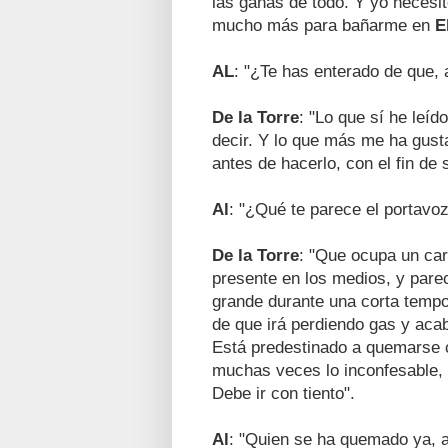
las ganas de todo. Y yo necesit
mucho más para bañarme en
E
AL
: "¿Te has enterado de que, 
De la Torre
: "Lo que sí he leíd
decir. Y lo que más me ha gust
antes de hacerlo, con el fin de 
Al
: "¿Qué te parece el portavo
De la Torre
: "Que ocupa un carg
presente en los medios, y pare
grande durante una corta tempo
de que irá perdiendo gas y acab
Está predestinado a quemarse c
muchas veces lo inconfesable, y
Debe ir con tiento".
Al
: "Quien se ha quemado ya, a