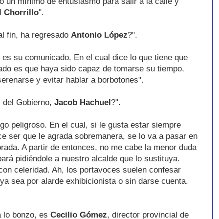
o un mínimo de entusiasmo para salir a la calle y
l Chorrillo
".
al fin, ha regresado
Antonio López
?".
o es su comunicado. En el cual dice lo que tiene que
ado es que haya sido capaz de tomarse su tiempo,
serenarse y evitar hablar a borbotones".
z del Gobierno,
Jacob Hachuel
?".
o peligroso. En el cual, si le gusta estar siempre
ce ser que le agrada sobremanera, se lo va a pasar en
rada. A partir de entonces, no me cabe la menor duda
ará pidiéndole a nuestro alcalde que lo sustituya.
on celeridad. Ah, los portavoces suelen confesar
a sea por alarde exhibicionista o sin darse cuenta.
 lo bonzo, es
Cecilio Gómez
, director provincial de