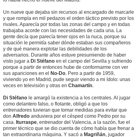
Un nueve que dejaba sin recursos al encargado de marcarle
y que rompía en mil pedazos el orden táctico previsto por los
rivales. Aparecía por todas las zonas del campo y en todas
trabajaba acorde con las necesidades de cada una. La
gente decía que parecía tener ojos en la nuca, porque su
situación le permitía saber dónde estaban sus compañeros
y de qué manera explotar las debilidades de los
adversarios. Durante años estuve presumiendo de haber
visto jugar a
Di Stéfano
en el campo del Sevilla y sufriendo
porque a partir de entonces hube de conformarme con ver
sus apariciones en el
No-Do
. Pero a partir de 1959,
viviendo yo en Madrid, pude seguir viendo a mi ídolo: unas
veces en televisión y otras en
Chamartín
.
Di Stéfano
le amargó la existencia a los centrales. Al jugar
como delantero falso, o flotante, obligó a que los
entrenadores tuvieran que tomar medidas para evitar que
don
Alfredo
anduviera por el césped como Pedro por su
casa.
Iturraspe
, entrenador del Valencia, a la sazón, fue el
primer técnico que se dio cuenta de cómo había que frenar a
tan extraordinaria máquina. Y sacó a
Magriñán
, jugador