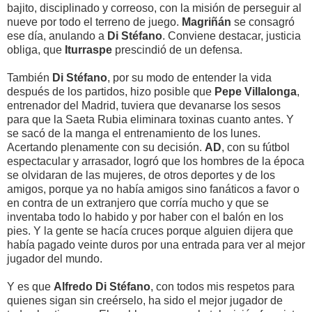
bajito, disciplinado y correoso, con la misión de perseguir al
nueve por todo el terreno de juego.
Magriñán
se consagró
ese día, anulando a
Di Stéfano
. Conviene destacar, justicia
obliga, que
Iturraspe
prescindió de un defensa.
También
Di Stéfano
, por su modo de entender la vida
después de los partidos, hizo posible que
Pepe
Villalonga
,
entrenador del Madrid, tuviera que devanarse los sesos
para que la Saeta Rubia eliminara toxinas cuanto antes. Y
se sacó de la manga el entrenamiento de los lunes.
Acertando plenamente con su decisión.
AD
, con su fútbol
espectacular y arrasador, logró que los hombres de la época
se olvidaran de las mujeres, de otros deportes y de los
amigos, porque ya no había amigos sino fanáticos a favor o
en contra de un extranjero que corría mucho y que se
inventaba todo lo habido y por haber con el balón en los
pies. Y la gente se hacía cruces porque alguien dijera que
había pagado veinte duros por una entrada para ver al mejor
jugador del mundo.
Y es que
Alfredo Di Stéfano
, con todos mis respetos para
quienes sigan sin creérselo, ha sido el mejor jugador de