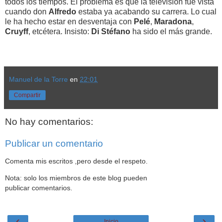
todos los tiempos. El problema es que la televisión fue vista
cuando don
Alfredo
estaba ya acabando su carrera. Lo cual
le ha hecho estar en desventaja con
Pelé
,
Maradona
,
Cruyff
, etcétera. Insisto:
Di Stéfano
ha sido el más grande.
Manuel de la Torre
en
22:01
Compartir
No hay comentarios:
Publicar un comentario
Comenta mis escritos ,pero desde el respeto.
Nota: solo los miembros de este blog pueden
publicar comentarios.
‹
›
Inicio