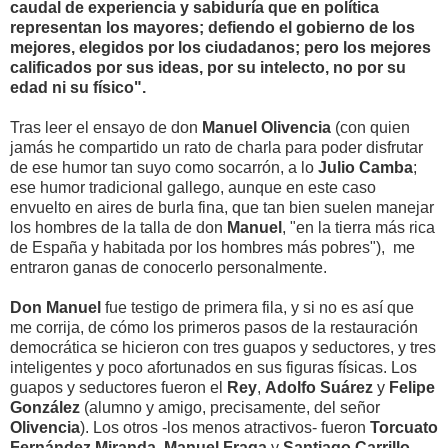
caudal de experiencia y sabiduría que en política
representan los mayores; defiendo el gobierno de los
mejores, elegidos por los ciudadanos; pero los mejores
calificados por sus ideas, por su intelecto, no por su
edad ni su físico".
Tras leer el ensayo de don
Manuel Olivencia
(con quien
jamás he compartido un rato de charla para poder disfrutar
de ese humor tan suyo como socarrón, a lo
Julio Camba
;
ese humor tradicional gallego, aunque en este caso
envuelto en aires de burla fina, que tan bien suelen manejar
los hombres de la talla de don
Manuel
, "en la tierra más rica
de España y habitada por los hombres más pobres"), me
entraron ganas de conocerlo personalmente.
Don Manuel
fue testigo de primera fila, y si no es así que
me corrija, de cómo los primeros pasos de la restauración
democrática se hicieron con tres guapos y seductores, y tres
inteligentes y poco afortunados en sus figuras físicas. Los
guapos y seductores fueron el
Rey
,
Adolfo Suárez
y
Felipe
González
(alumno y amigo, precisamente, del señor
Olivencia
). Los otros -los menos atractivos- fueron
Torcuato
Fernández Miranda
,
Manuel Fraga
y
Santiago Carrillo
.