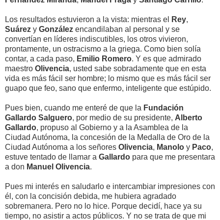
Los resultados estuvieron a la vista: mientras el
Rey
,
Suárez
y
González
encandilaban al personal y se
convertían en líderes indiscutibles, los otros vivieron,
prontamente, un ostracismo a la griega. Como bien solía
contar, a cada paso,
Emilio Romero
. Y es que admirado
maestro
Olivencia
, usted sabe sobradamente que en esta
vida es más fácil ser hombre; lo mismo que es más fácil ser
guapo que feo, sano que enfermo, inteligente que estúpido.
Pues bien, cuando me enteré de que la
Fundación
Gallardo Salguero
, por medio de su presidente,
Alberto
Gallardo
, propuso al Gobierno y a la Asamblea de la
Ciudad Autónoma, la concesión de la Medalla de Oro de la
Ciudad Autónoma a los señores
Olivencia
,
Manolo
y
Paco
,
estuve tentado de llamar a
Gallardo
para que me presentara
a don
Manuel Olivencia
.
Pues mi interés en saludarlo e intercambiar impresiones con
él, con la concisión debida, me hubiera agradado
sobremanera. Pero no lo hice. Porque decidí, hace ya su
tiempo, no asistir a actos públicos. Y no se trata de que mi