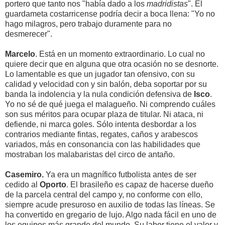
portero que tanto nos "había dado a los
madridistas
". El
guardameta costarricense podría decir a boca llena: "Yo no
hago milagros, pero trabajo duramente para no
desmerecer".
Marcelo
. Está en un momento extraordinario. Lo cual no
quiere decir que en alguna que otra ocasión no se desnorte.
Lo lamentable es que un jugador tan ofensivo, con su
calidad y velocidad con y sin balón, deba soportar por su
banda la indolencia y la nula condición defensiva de
Isco
.
Yo no sé de qué juega el malagueño. Ni comprendo cuáles
son sus méritos para ocupar plaza de titular. Ni ataca, ni
defiende, ni marca goles. Sólo intenta desbordar a los
contrarios mediante fintas, regates, caños y arabescos
variados, más en consonancia con las habilidades que
mostraban los malabaristas del circo de antaño.
Casemiro.
Ya era un magnífico futbolista antes de ser
cedido al
Oporto
. El brasileño es capaz de hacerse dueño
de la parcela central del campo y, no conforme con ello,
siempre acude presuroso en auxilio de todas las líneas. Se
ha convertido en gregario de lujo. Algo nada fácil en uno de
los equipos más grande del mundo. Su labor tiene el valor y