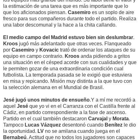
la estimación de una tarea que es más importante que lo
que los aficionados piensan.
Casemiro
es un soplo de aire
fresco para sus compañeros durante todo el partido. Realiza
una labor descomunal y la hace a la chita callando.
El medio campo del Madrid estuvo bien sin deslumbrar
.
Kroos
jugó más adelantado que otras veces. Flanqueado
por
Casemiro
y
Kovacic
trató de ordenar los ataques de su
equipo en campo contrario.
Kroos
anda pidiendo a gritos
una situación en el césped acorde con sus cualidades y que
le permiten gozar de una extraordinaria condición cual
futbolista. La temporada pasada se le exigió que estuviera
en misa y repicando. Misión muy distinta a la que tuvo con
la selección alemana en el Mundial de Brasil.
Jesé jugó unos minutos de ensueño
.Y a mí me recordó a
aquel
Jesé
que yo vi en el Carranza con el Castilla frente al
Cádiz, en partido correspondiente a la fase de ascenso.
Partido en el cual también destacaron
Carvajal
y
Morata
.
Tampoco
Lucas Vázquez
desentonó cuando
Benítez
le dio
la oportunidad.
LV
no se amilana cuando juega en el
Bernabeú
. Actitud que no todos los jugadores son capaces