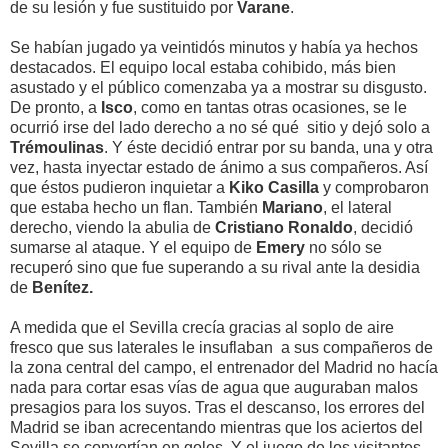
de su lesión y fue sustituido por
Varane
.
Se habían jugado ya veintidós minutos y había ya hechos
destacados. El equipo local estaba cohibido, más bien
asustado y el público comenzaba ya a mostrar su disgusto.
De pronto, a
Isco
, como en tantas otras ocasiones, se le
ocurrió irse del lado derecho a no sé qué sitio y dejó solo a
Trémoulinas
. Y éste decidió entrar por su banda, una y otra
vez, hasta inyectar estado de ánimo a sus compañeros. Así
que éstos pudieron inquietar a
Kiko
Casilla
y comprobaron
que estaba hecho un flan. También
Mariano
, el lateral
derecho, viendo la abulia de
Cristiano Ronaldo
, decidió
sumarse al ataque. Y el equipo de
Emery
no sólo se
recuperó sino que fue superando a su rival ante la desidia
de
Benítez.
A medida que el Sevilla crecía gracias al soplo de aire
fresco que sus laterales le insuflaban a sus compañeros de
la zona central del campo, el entrenador del Madrid no hacía
nada para cortar esas vías de agua que auguraban malos
presagios para los suyos. Tras el descanso, los errores del
Madrid se iban acrecentando mientras que los aciertos del
Sevilla se convertían en goles. Y el juego de los visitantes