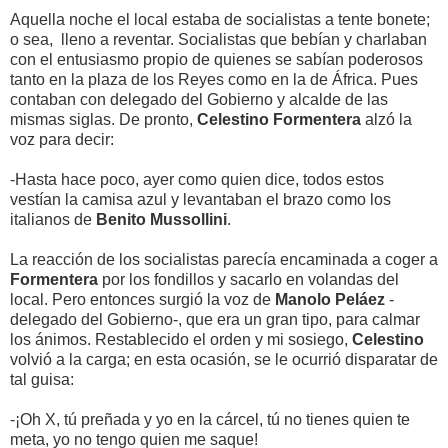
Aquella noche el local estaba de socialistas a tente bonete;
o sea, lleno a reventar. Socialistas que bebían y charlaban
con el entusiasmo propio de quienes se sabían poderosos
tanto en la plaza de los Reyes como en la de África. Pues
contaban con delegado del Gobierno y alcalde de las
mismas siglas. De pronto,
Celestino Formentera
alzó la
voz para decir:
-Hasta hace poco, ayer como quien dice, todos estos
vestían la camisa azul y levantaban el brazo como los
italianos de
Benito
Mussollini
.
La reacción de los socialistas parecía encaminada a coger a
Formentera
por los fondillos y sacarlo en volandas del
local. Pero entonces surgió la voz de
Manolo Peláez
-
delegado del Gobierno-, que era un gran tipo, para calmar
los ánimos. Restablecido el orden y mi sosiego,
Celestino
volvió a la carga; en esta ocasión, se le ocurrió disparatar de
tal guisa:
-¡Oh X, tú preñada y yo en la cárcel, tú no tienes quien te
meta, yo no tengo quien me saque!