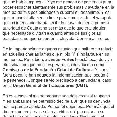
que se había impuesto. Y yo me armaba de paciencia para
poder escuchar atentamente sus problemas y ayudarle en la
medida de mis posibilidades a superar su desánimo. Y es
que no hacía falta ser un lince para comprender el varapalo
que mi interlocutor había recibido: pasar de ser la primera
autoridad de Ceuta a no ser más que lo que era: alguien
que necesitaba olvidarse cuanto antes de sus glorias
pasadas si no quería perder la chaveta. Como mal menor.
De la importancia de algunos asuntos que salieron a relucir
en aquellas charlas jamás dije ni pío. Y si no largué en su
momento... Pues bien, a
Jesús Fortes
le está tocando vivir
otra situación que no se esperaba: su destitución como
Comisario de la Fundación Crisol de Culturas.
Y, por si
fuera poco, le han negado la indemnización que, según él,
le pertenece. Conque se vio precisado a denunciar el caso
en la
Unión General de Trabajadores (UGT)
.
En este caso, sí me he pronunciado dos veces al respecto.
Y en ambas me he permitido decirle a
JF
que su denuncia
no me parece acertada. Por ser él quien es... Por más que el
dinero que reclama sea tan apetitoso. Y por estar en su
derecho a dejar los escrúpulos a un lado. Pues bien, el