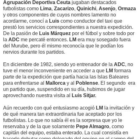
Agrupación Deportiva Ceuta
jugaban destacados
futbolistas como
Lima
,
Zacarizo
,
Quinichi
,
Asenjo
,
Ormaza
y otros componentes de cuyos nombres lamento no
acordarme, conocí a
Luis
como conductor del taxi que
prestó los servicios correspondientes a nuestra expedición.
De la pasión de
Luis Márquez
por el fútbol y sobre todo por
la
ADC
me percaté entonces.
LM
era muy sosegado fuera
del Murube, pero él mismo reconocía que le podían los
nervios durante los partidos.
En diciembre de 1982, siendo yo entrenador de la
ADC
, no
tuve el menor inconveniente en acceder a que
LM
formara
parte de la expedición que partía hacia las Islas Baleares
para enfrentarse al
Mallorca
y al
Poblense
. El segundo era
un partido que, suspendido en su día, hubimos de jugar
aprovechando nuestra visita al
Luis Sitjar.
Aún recuerdo con qué entusiasmo acogió
LM
la invitación y
de qué manera tan extraordinaria fue aceptado por los
futbolistas. Lo que no sabía él es la sorpresa que yo le
reservaba y de la que solamente
Pepe Almagro
, como
capitán del equipo, estaba enterado. La cual consistía en
hacerle debutar como delegado del equipo en el campo del