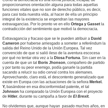
proporcionarnos orientación alguna para todas aquellas
funciones vitales que no son de derecho público, es decir,
para casi toda nuestra vida, al hacer de ella un principio
integral de la existencia se engendran las mayores
extravagancias. Por lo pronto ve en ello
Ortega y Gasset
la
contradicción del sentimiento que motivó la democracia.
Extravagancia y fracaso que se le pueden atribuir a
David
Cameron
por haberse arriesgado a someter a referéndum la
salida del Reino Unido de la Unión Europea. Tal vez
convencido de que si salió ileso de la aventura escocesa
por qué no tentar otra vez a la
Diosa Fortuna
. Sin caer en la
cuenta de que un tal
Boris Jhonson
, compañero de partido
y por tanto su peor enemigo, podía ganarle la partida
sacando a relucir su odio cerval contra los alemanes.
Aprovechando, claro está, el descontento generalizado que
existe en Europa con las actuaciones de la señora
Merkel.
Y,
basándose en esa disconformidad patente
,
el tal
Johnson
ha comparado la Unión Europea con el proyecto
de
Hitler
, durante su campaña a favor de
El Brexit.
No olvidemos que, aunque hayan pasado muchos años, en