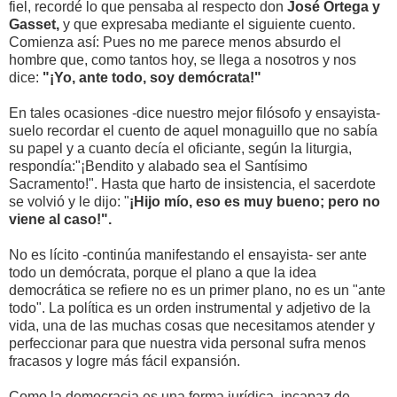
fiel, recordé lo que pensaba al respecto don
José Ortega y
Gasset,
y que expresaba mediante el siguiente cuento.
Comienza así: Pues no me parece menos absurdo el
hombre que, como tantos hoy, se llega a nosotros y nos
dice:
"¡Yo, ante todo, soy demócrata!"
En tales ocasiones -dice nuestro mejor filósofo y ensayista-
suelo recordar el cuento de aquel monaguillo que no sabía
su papel y a cuanto decía el oficiante, según la liturgia,
respondía:"¡Bendito y alabado sea el Santísimo
Sacramento!". Hasta que harto de insistencia, el sacerdote
se volvió y le dijo: "
¡Hijo mío, eso es muy bueno; pero no
viene al caso!".
No es lícito -continúa manifestando el ensayista- ser ante
todo un demócrata, porque el plano a que la idea
democrática se refiere no es un primer plano, no es un "ante
todo". La política es un orden instrumental y adjetivo de la
vida, una de las muchas cosas que necesitamos atender y
perfeccionar para que nuestra vida personal sufra menos
fracasos y logre más fácil expansión.
Como la democracia es una forma jurídica, incapaz de