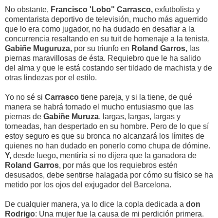
No obstante,
Francisco 'Lobo" Carrasco,
exfutbolista y
comentarista deportivo de televisión, mucho más aguerrido
que lo era como jugador, no ha dudado en desafiar a la
concurrencia resaltando en su tuit de homenaje a la tenista,
Gabiñe Muguruza,
por su triunfo en
Roland Garros,
las
piernas maravillosas de ésta.
Requiebro que le ha salido
del alma y que le está costando ser tildado de machista y de
otras lindezas por el estilo.
Yo no sé si
Carrasco
tiene pareja, y si la tiene, de qué
manera se habrá tomado el mucho entusiasmo que las
piernas de
Gabiñe Muruza
, largas, largas, largas y
torneadas, han despertado en su hombre. Pero de lo que sí
estoy seguro es que su bronca no alcanzará los límites de
quienes no han dudado en ponerlo como chupa de dómine.
Y,
desde luego
,
mentiría si no dijera que
la ganadora
de
Roland Garros
, por más que los requiebros estén
desusados, debe sentirse halagada por cómo su físico se ha
metido por los ojos del exjugador del Barcelona.
De cualquier manera, ya lo dice la copla dedicada a
don
Rodrigo
: Una mujer fue la causa de mi perdición primera.