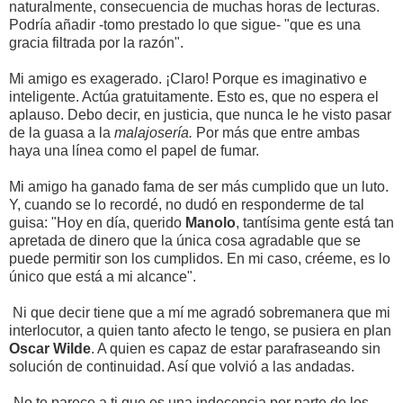
naturalmente, consecuencia de muchas horas de lecturas.
Podría añadir -tomo prestado lo que sigue- "que es una
gracia filtrada por la razón".
Mi amigo es exagerado. ¡Claro! Porque es imaginativo e
inteligente. Actúa gratuitamente. Esto es, que no espera el
aplauso. Debo decir, en justicia, que nunca le he visto pasar
de la guasa a la
malajosería.
Por más que entre ambas
haya una línea como el papel de fumar.
Mi amigo ha ganado fama de ser más cumplido que un luto.
Y, cuando se lo recordé, no dudó en responderme de tal
guisa: "Hoy en día, querido
Manolo
, tantísima gente está tan
apretada de dinero que la única cosa agradable que se
puede permitir son los cumplidos. En mi caso, créeme, es lo
único que está a mi alcance".
Ni que decir tiene que a mí me agradó sobremanera que mi
interlocutor, a quien tanto afecto le tengo, se pusiera en plan
Oscar Wilde
. A quien es capaz de estar parafraseando sin
solución de continuidad. Así que volvió a las andadas.
-No te parece a ti que es una indecencia por parte de los