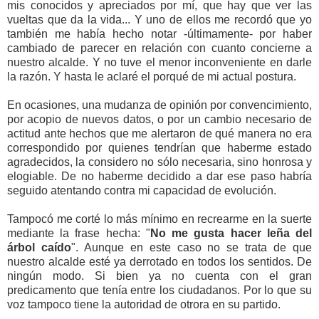
mis conocidos y apreciados por mí, que hay que ver las
vueltas que da la vida... Y uno de ellos me recordó que yo
también me había hecho notar -últimamente- por haber
cambiado de parecer en relación con cuanto concierne a
nuestro alcalde. Y no tuve el menor inconveniente en darle
la razón. Y hasta le aclaré el porqué de mi actual postura.
En ocasiones, una mudanza de opinión por convencimiento,
por acopio de nuevos datos, o por un cambio necesario de
actitud ante hechos que me alertaron de qué manera no era
correspondido por quienes tendrían que haberme estado
agradecidos, la considero no sólo necesaria, sino honrosa y
elogiable. De no haberme decidido a dar ese paso habría
seguido atentando contra mi capacidad de evolución.
Tampocó me corté lo más mínimo en recrearme en la suerte
mediante la frase hecha: "
No me gusta hacer leña del
árbol caído
". Aunque en este caso no se trata de que
nuestro alcalde esté ya derrotado en todos los sentidos. De
ningún modo. Si bien ya no cuenta con el gran
predicamento que tenía entre los ciudadanos. Por lo que su
voz tampoco tiene la autoridad de otrora en su partido.