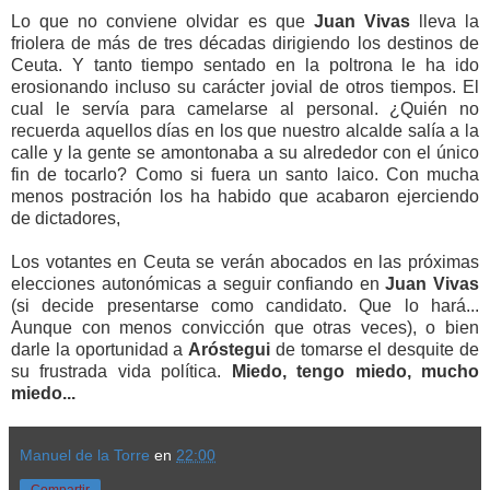
Lo que no conviene olvidar es que
Juan Vivas
lleva la
friolera de más de tres décadas dirigiendo los destinos de
Ceuta. Y tanto tiempo sentado en la poltrona le ha ido
erosionando incluso su carácter jovial de otros tiempos. El
cual le servía para camelarse al personal. ¿Quién no
recuerda aquellos días en los que nuestro alcalde salía a la
calle y la gente se amontonaba a su alrededor con el único
fin de tocarlo? Como si fuera un santo laico. Con mucha
menos postración los ha habido que acabaron ejerciendo
de dictadores,
Los votantes en Ceuta se verán abocados en las próximas
elecciones autonómicas a seguir confiando en
Juan Vivas
(si decide presentarse como candidato. Que lo hará...
Aunque con menos convicción que otras veces), o bien
darle la oportunidad a
Aróstegui
de tomarse el desquite de
su frustrada vida política.
Miedo, tengo miedo, mucho
miedo...
Manuel de la Torre
en
22:00
Compartir