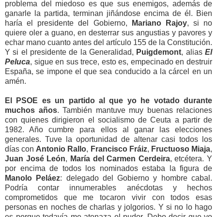
problema del miedoso es que sus enemigos, además de
ganarle la partida, terminan jiñándose encima de él. Bien
haría el presidente del Gobierno,
Mariano Rajoy
, si no
quiere oler a guano, en desterrar sus angustias y pavores y
echar mano cuanto antes del artículo 155 de la Constitución.
Y si el presidente de la Generalidad,
Puigdemont
, alias
El
Peluca
, sigue en sus trece, esto es, empecinado en destruir
España, se impone el que sea conducido a la cárcel en un
amén.
El PSOE es un partido al que yo he votado durante
muchos años
. También mantuve muy buenas relaciones
con quienes dirigieron el socialismo de Ceuta a partir de
1982. Año cumbre para ellos al ganar las elecciones
generales. Tuve la oportunidad de altenar casi todos los
días con
Antonio Rallo
,
Francisco Fráiz
,
Fructuoso Miaja
,
Juan José León
,
María del Carmen Cerdeira
, etcétera. Y
por encima de todos los nominados estaba la figura de
Manolo Peláez
: delegado del Gobierno y hombre cabal.
Podría contar innumerables anécdotas y hechos
comprometidos que me tocaron vivir con todos esas
personas en noches de charlas y jolgorios. Y si no lo hago
es porque todavía me atenaza el pudor. Debo decir que yo