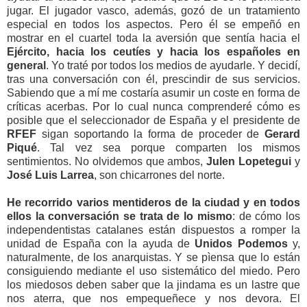
jugar. El jugador vasco, además, gozó de un tratamiento
especial en todos los aspectos. Pero él se empeñó en
mostrar en el cuartel toda la aversión que sentía hacia el
Ejército, hacia los ceutíes y hacia los españoles en
general
. Yo traté por todos los medios de ayudarle. Y decidí,
tras una conversación con él, prescindir de sus servicios.
Sabiendo que a mí me costaría asumir un coste en forma de
críticas acerbas. Por lo cual nunca comprenderé cómo es
posible que el seleccionador de España y el presidente de
RFEF
sigan soportando la forma de proceder de
Gerard
Piqué
. Tal vez sea porque comparten los mismos
sentimientos. No olvidemos que ambos,
Julen Lopetegui
y
José Luis
Larrea
,
son chicarrones del norte.
He recorrido varios mentideros de la ciudad y en todos
ellos la conversación se trata de lo mismo
: de cómo los
independentistas catalanes están dispuestos a romper la
unidad de España con la ayuda de
Unidos Podemos
y,
naturalmente, de los anarquistas. Y se pìensa que lo están
consiguiendo mediante el uso sistemático del miedo. Pero
los miedosos deben saber que la jindama es un lastre que
nos aterra, que nos empequeñece y nos devora. El