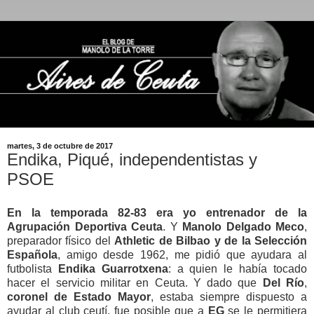
martes, 3 de octubre de 2017
Endika, Piqué, independentistas y
PSOE
En la temporada 82-83 era yo entrenador de la
Agrupación Deportiva Ceuta
. Y
Manolo Delgado Meco
,
preparador físico del
Athletic de Bilbao y de la Selección
Española
, amigo desde 1962, me pidió que ayudara al
futbolista
Endika Guarrotxena
: a quien le había tocado
hacer el servicio militar en Ceuta. Y dado que
Del Río
,
coronel de Estado Mayor
, estaba siempre dispuesto a
ayudar al club ceutí, fue posible que a
EG
se le permitiera