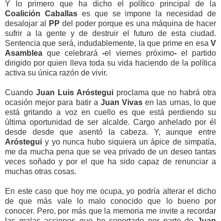
Y lo primero que ha dicho el político principal de la
Coalición Caballas
es que se impone la necesidad de
desalojar al
PP
del poder porque es una máquina de hacer
sufrir a la gente y de destruir el futuro de esta ciudad.
Sentencia que será, indudablemente, la que prime en esa
V
Asamblea
que celebrará
-
el viernes próximo
-
el partido
dirigido por quien lleva toda su vida haciendo de la política
activa su única
razón de vivir.
Cuando
Juan Luis Aróstegui
proclama que no habrá otra
ocasión mejor para batir a
Juan Vivas
en las urnas, lo que
está gritando a voz en cuello es que está perdiendo su
última oportunidad de ser alcalde. Cargo anhelado por él
desde desde que asentó la cabeza. Y, aunque entre
Aróstegui
y yo nunca hubo siquiera un ápice de simpatía,
me da mucha pena que se vea privado de un deseo tantas
veces soñado y por el que ha sido capaz de renunciar a
muchas otras cosas.
En este caso que hoy me ocupa, yo podría alterar el dicho
de que más vale lo malo conocido que lo bueno por
conocer. Pero, por más que la memoria me invite a recordar
las malas acciones que he soportado por parte de
Juan