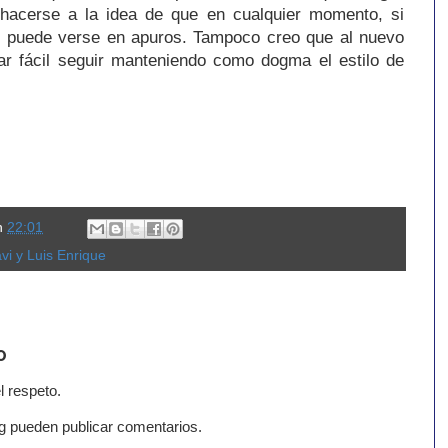
 hacerse a la idea de que en cualquier momento, si
, puede verse en apuros. Tampoco creo que al nuevo
tar fácil seguir manteniendo como dogma el estilo de
n
22:01
vi y Luis Enrique
o
l respeto.
g pueden publicar comentarios.