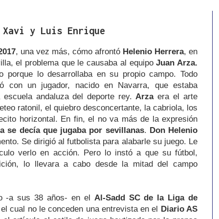
 Xavi y Luis Enrique
2017
, una vez más, cómo afrontó
Helenio Herrera
, en
illa, el problema que le causaba al equipo
Juan Arza.
no porque lo desarrollaba en su propio campo. Todo
ó con un jugador, nacido en Navarra, que estaba
a escuela andaluza del deporte rey.
Arza
era el arte
teo ratonil, el quiebro desconcertante, la cabriola, los
ecito horizontal. En fin, el no va más de la expresión
a se decía que jugaba por sevillanas
.
Don Helenio
to. Se dirigió al futbolista para alabarle su juego. Le
ulo verlo en acción. Pero lo instó a que su fútbol,
ición, lo llevara a cabo desde la mitad del campo
o -a sus 38 años- en el
Al-Sadd SC de la Liga de
n el cual no le conceden una entrevista en el
Diario AS