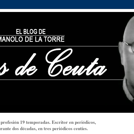
 profesión 19 temporadas. Escritor en periódicos,
ante dos décadas, en tres periódicos ceutíes.