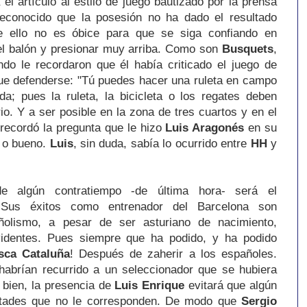
 el artículo al estilo de juego bautizado por la prensa
conocido que la posesión no ha dado el resultado
e ello no es óbice para que se siga confiando en
 el balón y presionar muy arriba. Como son
Busquets
,
do le recordaron que él había criticado el juego de
que defenderse: "Tú puedes hacer una ruleta en campo
a; pues la ruleta, la bicicleta o los regates deben
io. Y a ser posible en la zona de tres cuartos y en el
recordó la pregunta que le hizo
Luis Aragonés
en su
o o bueno.
Luis
, sin duda, sabía lo ocurrido entre
HH
y
e algún contratiempo -de última hora- será el
 Sus éxitos como entrenador del Barcelona son
añolismo, a pesar de ser asturiano de nacimiento,
identes. Pues siempre que ha podido, y ha podido
sca Cataluña
! Después de zaherir a los españoles.
abrían recurrido a un seleccionador que se hubiera
 bien,
la presencia de
Luis Enrique
evitará que algún
ultades que no le corresponden. De modo que
Sergio