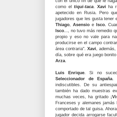
con el único fin de que le haga
como el
tiqui-taca
.
Xavi
ha re
apetecido en Rusia. Pero qu
jugadores que les gusta tener
Thiago
,
Asensio
e
Isco.
Cuan
Isco
..., no tuvo más remedio 
propio y eso no vale para nad
producirse en el campo contrar
área contraria".
Xavi
, además, 
día, sobre qué era juego bonit
Arza
.
Luis Enrique
. Si no suced
Seleccionador de España
.
indiscutibles. De su antiesp
también ha dado muestras ev
muchas veces, ha gritado ¡
Vi
Franceses y alemanes jamás h
comportado de tal guisa. Ahora
jugador decida arrogarse fac