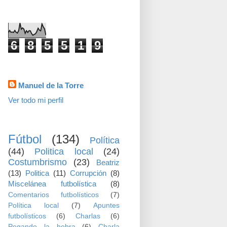
visitas
6
8
5
5
1
9
Datos personales
Manuel de la Torre
Ver todo mi perfil
TEMAS
Fútbol
(134)
Política
(44)
Politica local
(24)
Costumbrismo
(23)
Beatriz
(13)
Politica
(11)
Corrupción
(8)
Miscelánea futbolística
(8)
Comentarios futbolísticos
(7)
Política local
(7)
Apuntes
futbolísticos
(6)
Charlas
(6)
Pegando la hebra
(6)
Charla