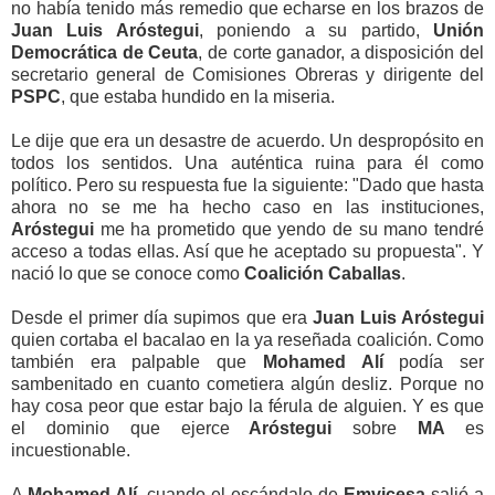
no había tenido más remedio que echarse en los brazos de
Juan Luis Aróstegui
, poniendo a su partido,
Unión
Democrática de Ceuta
, de corte ganador, a disposición del
secretario general de Comisiones Obreras y dirigente del
PSPC
, que estaba hundido en la miseria.
Le dije que era un desastre de acuerdo. Un despropósito en
todos los sentidos. Una auténtica ruina para él como
político. Pero su respuesta fue la siguiente: "Dado que hasta
ahora no se me ha hecho caso en las instituciones,
Aróstegui
me ha prometido que yendo de su mano tendré
acceso a todas ellas. Así que he aceptado su propuesta". Y
nació lo que se conoce como
Coalición Caballas
.
Desde el primer día supimos que era
Juan Luis Aróstegui
quien cortaba el bacalao en la ya reseñada coalición. Como
también era palpable que
Mohamed Alí
podía ser
sambenitado en cuanto cometiera algún desliz. Porque no
hay cosa peor que estar bajo la férula de alguien. Y es que
el dominio que ejerce
Aróstegui
sobre
MA
es
incuestionable.
A
Mohamed Alí
, cuando el escándalo de
Emvicesa
salió a