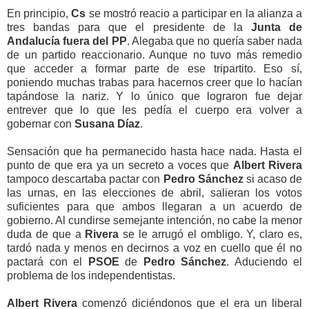
En principio,
Cs
se mostró reacio a participar en la alianza a
tres bandas para que el presidente de la
Junta de
Andalucía fuera del PP
. Alegaba que no quería saber nada
de un partido reaccionario. Aunque no tuvo más remedio
que acceder a formar parte de ese tripartito. Eso sí,
poniendo muchas trabas para hacernos creer que lo hacían
tapándose la nariz. Y lo único que lograron fue dejar
entrever que lo que les pedía el cuerpo era volver a
gobernar con
Susana Díaz
.
Sensación que ha permanecido hasta hace nada. Hasta el
punto de que era ya un secreto a voces que
Albert Rivera
tampoco descartaba pactar con
Pedro Sánchez
si acaso de
las urnas, en las elecciones de abril, salieran los votos
suficientes para que ambos llegaran a un acuerdo de
gobierno. Al cundirse semejante intención, no cabe la menor
duda de que a
Rivera
se le arrugó el ombligo. Y, claro es,
tardó nada y menos en decirnos a voz en cuello que él no
pactará con el
PSOE
de
Pedro Sánchez
. Aduciendo el
problema de los independentistas.
Albert Rivera
comenzó diciéndonos que el era un liberal