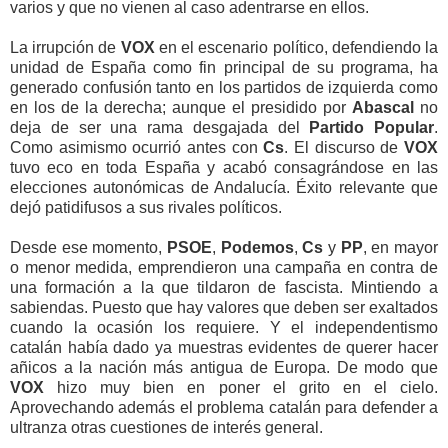
varios y que no vienen al caso adentrarse en ellos.
La irrupción de
VOX
en el escenario político, defendiendo la
unidad de España como fin principal de su programa, ha
generado confusión tanto en los partidos de izquierda como
en los de la derecha; aunque el presidido por
Abascal
no
deja de ser una rama desgajada del
Partido Popular
.
Como asimismo ocurrió antes con
Cs
. El discurso de
VOX
tuvo eco en toda España y acabó consagrándose en las
elecciones autonómicas de Andalucía. Éxito relevante que
dejó patidifusos a sus rivales políticos.
Desde ese momento,
PSOE
,
Podemos
,
Cs
y
PP
, en mayor
o menor medida, emprendieron una campaña en contra de
una formación a la que tildaron de fascista. Mintiendo a
sabiendas. Puesto que hay valores que deben ser exaltados
cuando la ocasión los requiere. Y el independentismo
catalán había dado ya muestras evidentes de querer hacer
añicos a la nación más antigua de Europa. De modo que
VOX
hizo muy bien en poner el grito en el cielo.
Aprovechando además el problema catalán para defender a
ultranza otras cuestiones de interés general.