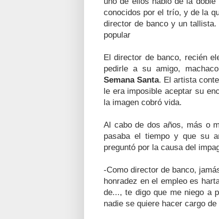
uno de ellos habló de la doble
conocidos por el trío, y de la 
director de banco y un tallist
popular
El director de banco, recién e
pedirle a su amigo, machacon
Semana Santa
. El artista cont
le era imposible aceptar su enc
la imagen cobró vida.
Al cabo de dos años, más o me
pasaba el tiempo y que su am
preguntó por la causa del impa
-Como director de banco, jamá
honradez en el empleo es hart
de..., te digo que me niego a
nadie se quiere hacer cargo de 