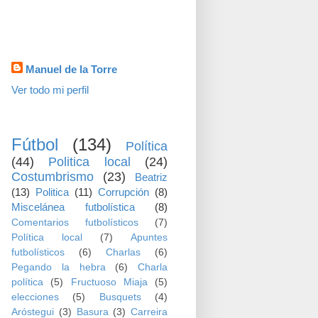
visitas
Datos personales
Manuel de la Torre
Ver todo mi perfil
TEMAS
Fútbol
(134)
Política
(44)
Politica local
(24)
Costumbrismo
(23)
Beatriz
(13)
Politica
(11)
Corrupción
(8)
Miscelánea futbolística
(8)
Comentarios futbolísticos
(7)
Política local
(7)
Apuntes
futbolísticos
(6)
Charlas
(6)
Pegando la hebra
(6)
Charla
política
(5)
Fructuoso Miaja
(5)
elecciones
(5)
Busquets
(4)
Aróstegui
(3)
Basura
(3)
Carreira