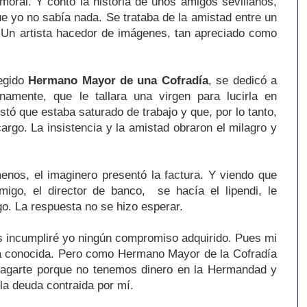
 moral. Y contó la historia de unos amigos sevillanos,
que yo no sabía nada. Se trataba de la amistad entre un
a. Un artista hacedor de imágenes, tan apreciado como
legido
Hermano Mayor de una Cofradía
, se dedicó a
amente, que le tallara una virgen para lucirla en
estó que estaba saturado de trabajo y que, por lo tanto,
argo. La insistencia y la amistad obraron el milagro y
nos, el imaginero presentó la factura. Y viendo que
igo, el director de banco, se hacía el lipendi, le
go. La respuesta no se hizo esperar.
s incumpliré yo ningún compromiso adquirido. Pues mi
a conocida. Pero como Hermano Mayor de la Cofradía
 pagarte porque no tenemos dinero en la Hermandad y
la deuda contraida por mí.