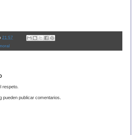
n
21:57
moral
o
l respeto.
g pueden publicar comentarios.