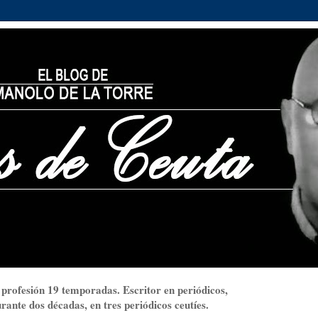
 profesión 19 temporadas. Escritor en periódicos,
ante dos décadas, en tres periódicos ceutíes.