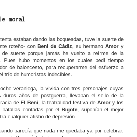
le moral
tenta estaban dando las boqueadas, tuve la suerte de
nte roteño- con
Beni de Cádiz
, su hermano
Amor
y
 de suerte porque jamás he vuelto a reírme de la
s. Pues hubo momentos en los cuales pedí tiempo
dor de baloncesto, para recuperarme del esfuerzo a
 trío de humoristas indecibles.
noche veraniega, la vivida con tres personajes cuyas
s duros años de postguerra, llevaban el sello de la
gracia de
El Beni
, la teatralidad festiva de
Amor
y los
s batallas contadas por el
Bigote
, suponían el mejor
ntra cualquier atisbo de depresión.
 cuando parecía que nada me quedaba ya por celebrar,