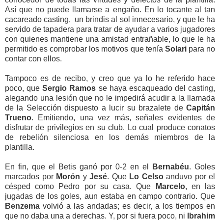
Así que no puede llamarse a engaño. En lo tocante al tan
cacareado casting, un brindis al sol innecesario, y que le ha
servido de tapadera para tratar de ayudar a varios jugadores
con quienes mantiene una amistad entrañable, lo que le ha
permitido es comprobar los motivos que tenía
Solari
para no
contar con ellos.
Tampoco es de recibo, y creo que ya lo he referido hace
poco, que
Sergio Ramos
se haya escaqueado del casting,
alegando una lesión que no le impedirá acudir a la llamada
de la Selección dispuesto a lucir su brazalete de
Capitán
Trueno
. Emitiendo, una vez más, señales evidentes de
disfrutar de privilegios en su club. Lo cual produce conatos
de rebelión silenciosa en los demás miembros de la
plantilla.
En fin, que el Betis ganó por 0-2 en el
Bernabéu
. Goles
marcados por
Morón
y
Jesé
. Que
Lo Celso
anduvo por el
césped como Pedro por su casa. Que
Marcelo
, en las
jugadas de los goles, aun estaba en campo contrario. Que
Benzema
volvió a las andadas; es decir, a los tiempos en
que no daba una a derechas. Y, por si fuera poco, ni
Ibrahim