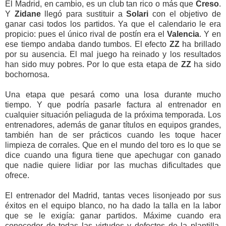
El Madrid, en cambio, es un club tan rico o más que
Creso
.
Y
Zidane
llegó para sustituir a
Solari
con el objetivo de
ganar casi todos los partidos. Ya que el calendario le era
propicio: pues el único rival de postín era el
Valencia
. Y en
ese tiempo andaba dando tumbos. El efecto
ZZ
ha brillado
por su ausencia. El mal juego ha reinado y los resultados
han sido muy pobres. Por lo que esta etapa de
ZZ
ha sido
bochornosa.
Una etapa que pesará como una losa durante mucho
tiempo. Y que podría pasarle factura al entrenador en
cualquier situación peliaguda de la próxima temporada. Los
entrenadores, además de ganar títulos en equipos grandes,
también han de ser prácticos cuando les toque hacer
limpieza de corrales. Que en el mundo del toro es lo que se
dice cuando una figura tiene que apechugar con ganado
que nadie quiere lidiar por las muchas dificultades que
ofrece.
El entrenador del Madrid, tantas veces lisonjeado por sus
éxitos en el equipo blanco, no ha dado la talla en la labor
que se le exigía: ganar partidos. Máxime cuando era
conocedor de todas las virtudes y defectos de la plantilla.