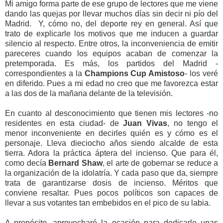
Mi amigo forma parte de ese grupo de lectores que me viene
dando las quejas por llevar muchos días sin decir ni pío del
Madrid. Y, cómo no, del deporte rey en general. Así que
trato de explicarle los motivos que me inducen a guardar
silencio al respecto. Entre otros, la inconveniencia de emitir
pareceres cuando los equipos acaban de comenzar la
pretemporada. Es más, los partidos del Madrid -
correspondientes a la
Champions Cup Amistoso
- los veré
en diferido. Pues a mi edad no creo que me favorezca estar
a las dos de la mañana delante de la televisión.
En cuanto al desconocimiento que tienen mis lectores -no
residentes en esta ciudad- de
Juan Vivas
, no tengo el
menor inconveniente en decirles quién es y cómo es el
personaje. Lleva dieciocho años siendo alcalde de esta
tierra. Adora la práctica áptera del incienso. Que para él,
como decía
Bernard Shaw
, el arte de gobernar se reduce a
la organización de la idolatría. Y cada paso que da, siempre
trata de garantizarse dosis de incienso. Méritos que
conviene resaltar. Pues pocos políticos son capaces de
llevar a sus votantes tan embebidos en el pico de su labia.
A propósito, aprovecharé la ocasión para dedicarle unas