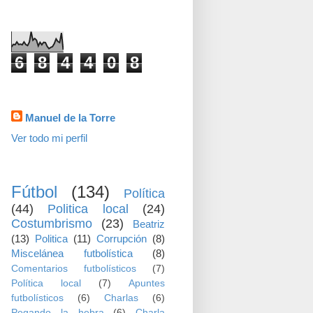
visitas
6
8
4
4
0
8
Datos personales
Manuel de la Torre
Ver todo mi perfil
TEMAS
Fútbol
(134)
Política
(44)
Politica local
(24)
Costumbrismo
(23)
Beatriz
(13)
Politica
(11)
Corrupción
(8)
Miscelánea futbolística
(8)
Comentarios futbolísticos
(7)
Política local
(7)
Apuntes
futbolísticos
(6)
Charlas
(6)
Pegando la hebra
(6)
Charla