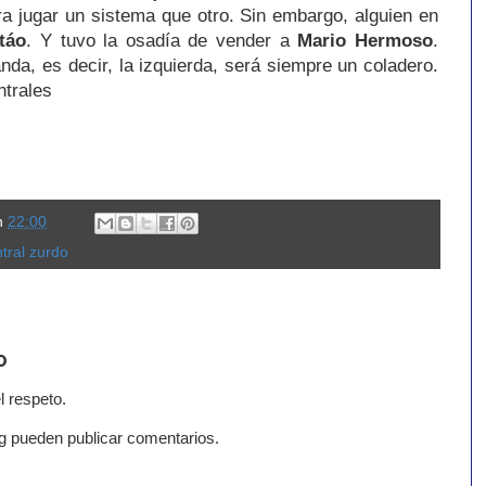
ra jugar un sistema que otro. Sin embargo, alguien en
itáo
. Y tuvo la osadía de vender a
Mario
Hermoso
.
nda, es decir, la izquierda, será siempre un coladero.
ntrales
n
22:00
tral zurdo
o
l respeto.
g pueden publicar comentarios.