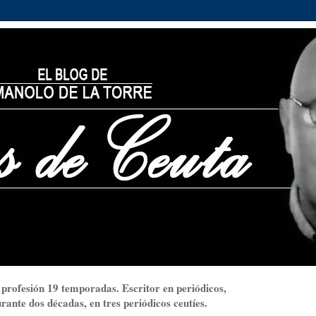
 profesión 19 temporadas. Escritor en periódicos,
ante dos décadas, en tres periódicos ceutíes.