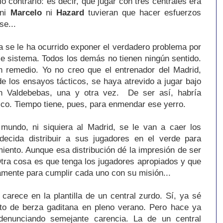
o contrario: es decir, que jugar con tres centrales era
 ni
Marcelo
ni
Hazard
tuvieran que hacer esfuerzos
se...
ta se le ha ocurrido exponer el verdadero problema por
e sistema. Todos los demás no tienen ningún sentido.
 remedio. Yo no creo que el entrenador del Madrid,
e los ensayos tácticos, se haya atrevido a jugar bajo
en Valdebebas, una y otra vez. De ser así, habría
tico. Tiempo tiene, pues, para enmendar ese yerro.
mundo, ni siquiera al Madrid, se le van a caer los
decida distribuir a sus jugadores en el verde para
miento. Aunque esa distribución dé la impresión de ser
tra cosa es que tenga los jugadores apropiados y que
mente para cumplir cada uno con su misión...
carece en la plantilla de un central zurdo. Sí, ya sé
to de berza gaditana en pleno verano. Pero hace ya
enunciando semejante carencia. La de un central