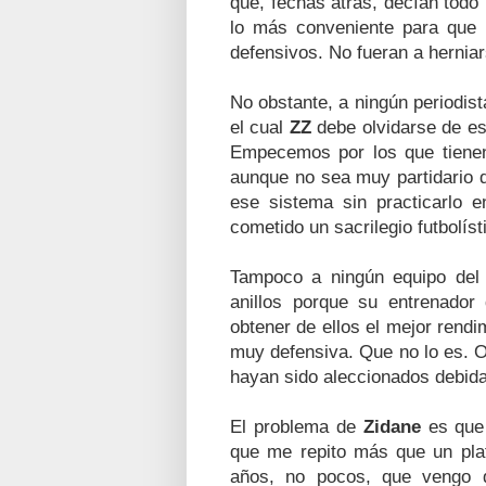
que, fechas atrás, decían todo l
lo más conveniente para que
defensivos. No fueran a herniar
No obstante, a ningún periodis
el cual
ZZ
debe olvidarse de es
Empecemos por los que tienen
aunque no sea muy partidario d
ese sistema sin practicarlo 
cometido un sacrilegio futbolís
Tampoco a ningún equipo del 
anillos porque su entrenador 
obtener de ellos el mejor rendi
muy defensiva. Que no lo es. O
hayan sido aleccionados debida
El problema de
Zidane
es que 
que me repito más que un pla
años, no pocos, que vengo d