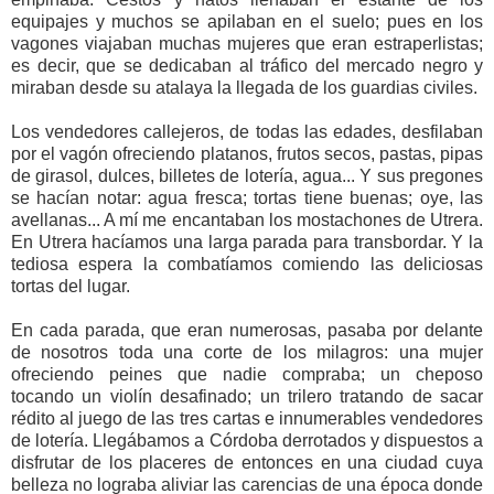
equipajes y muchos se apilaban en el suelo; pues en los
vagones viajaban muchas mujeres que eran estraperlistas;
es decir, que se dedicaban al tráfico del mercado negro y
miraban desde su atalaya la llegada de los guardias civiles.
Los vendedores callejeros, de todas las edades, desfilaban
por el vagón ofreciendo platanos, frutos secos, pastas, pipas
de girasol, dulces, billetes de lotería, agua... Y sus pregones
se hacían notar: agua fresca; tortas tiene buenas; oye, las
avellanas... A mí me encantaban los mostachones de Utrera.
En Utrera hacíamos una larga parada para transbordar. Y la
tediosa espera la combatíamos comiendo las deliciosas
tortas del lugar.
En cada parada, que eran numerosas, pasaba por delante
de nosotros toda una corte de los milagros: una mujer
ofreciendo peines que nadie compraba; un cheposo
tocando un violín desafinado; un trilero tratando de sacar
rédito al juego de las tres cartas e innumerables vendedores
de lotería. Llegábamos a Córdoba derrotados y dispuestos a
disfrutar de los placeres de entonces en una ciudad cuya
belleza no lograba aliviar las carencias de una época donde