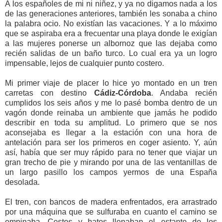
A los españoles de mi ni niñez, y ya no digamos nada a los
de las generaciones anteriores, también les sonaba a chino
la palabra ocio. No existían las vacaciones. Y a lo máximo
que se aspiraba era a frecuentar una playa donde le exigían
a las mujeres ponerse un albornoz que las dejaba como
recién salidas de un baño turco. Lo cual era ya un logro
impensable, lejos de cualquier punto costero.
Mi primer viaje de placer lo hice yo montado en un tren
carretas con destino
Cádiz-Córdoba
. Andaba recién
cumplidos los seis años y me lo pasé bomba dentro de un
vagón donde reinaba un ambiente que jamás he podido
describir en toda su amplitud. Lo primero que se nos
aconsejaba es llegar a la estación con una hora de
antelación para ser los primeros en coger asiento. Y, aún
así, había que ser muy rápido para no tener que viajar un
gran trecho de pie y mirando por una de las ventanillas de
un largo pasillo los campos yermos de una España
desolada.
El tren, con bancos de madera enfrentados, era arrastrado
por una máquina que se sulfuraba en cuanto el camino se
empinaba. Cestos y hatos llenaban el estante de los