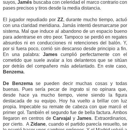
suyos,
Jamés
buscaba con celeridad el marco contrario con
pases precisos y tiros desde la media distancia.
El jugador repudiado por
ZZ
, durante mucho tiempo, actuó
con una claridad meridiana. Jamás intentó desmarcarse por
sistema. Mal que induce al abandono de un espacio bueno
para adentrarse en otro peor. Tampoco se perdió en regates
absurdos ni en conducciones ni retenciones del balón. Y,
por si fuera poco, corrió sin descanso desde principio a fin.
En una palabra:
James
cumplió perfectamente con el
cometido que suele avalar a los delanteros que se sitúan
por detrás del compañero más adelantado. En este caso,
Benzema
.
De Benzema
se pueden decir muchas cosas y todas
buenas. Pues sería pecar de ingrato si no opinara que,
desde hace ya mucho tiempo, viene siendo la figura
destacada de su equipo. Hoy ha vuelto a brillar con luz
propia. Impecable su remate de cabeza con que marcó el
primer gol. También el segundo fue de bella factura. Ambos
llegaron en centros de
Carvajal
y
James
. Extraordinarios,
por cierto. A
Zidane
, cuando el partido parecía resuelto, se
le ocurrió hacer unos cambios erróneos. Y el Madrid volvió a