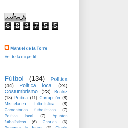
visitas
6
8
3
7
5
5
Datos personales
Manuel de la Torre
Ver todo mi perfil
TEMAS
Fútbol
(134)
Política
(44)
Politica local
(24)
Costumbrismo
(23)
Beatriz
(13)
Politica
(11)
Corrupción
(8)
Miscelánea futbolística
(8)
Comentarios futbolísticos
(7)
Política local
(7)
Apuntes
futbolísticos
(6)
Charlas
(6)
Pegando la hebra
(6)
Charla