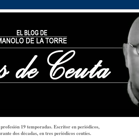
 profesión 19 temporadas. Escritor en periódicos,
ante dos décadas, en tres periódicos ceutíes.