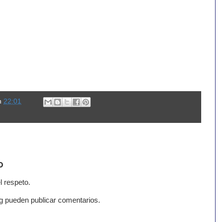
n
22:01
o
l respeto.
g pueden publicar comentarios.