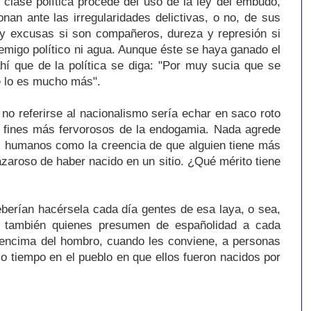
a clase política procede del uso de la ley del embudo,
onan ante las irregularidades delictivas, o no, de sus
 y excusas si son compañeros, dureza y represión si
nemigo político ni agua. Aunque éste se haya ganado el
hí que de la política se diga: "Por muy sucia que se
re lo es mucho más".
 no referirse al nacionalismo sería echar en saco roto
s fines más fervorosos de la endogamia. Nada agrede
es humanos como la creencia de que alguien tiene más
azaroso de haber nacido en un sitio. ¿Qué mérito tiene
berían hacérsela cada día gentes de esa laya, o sea,
no también quienes presumen de españolidad a cada
encima del hombro, cuando les conviene, a personas
o tiempo en el pueblo en que ellos fueron nacidos por