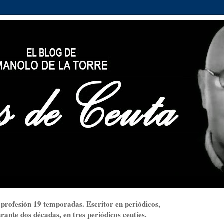
 profesión 19 temporadas. Escritor en periódicos,
ante dos décadas, en tres periódicos ceutíes.