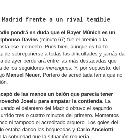
 Madrid frente a un rival temible
nadie pondrá en duda que el Bayer Múnich es un
lphonso Davies
(minuto 67) fue el premio a la
hasta ese momento. Pues bien, aunque es harto
z de sobreponerse a todas las dificultades y jamás da
oria de ayer perdurará entre las más destacadas que
a de los seguidores
merengues.
Y, por supuesto, del
ajó
Manuel Neuer
. Portero de acreditada fama que no
ión.
scapó de las manos un balón que parecía tener
provechó Joselu para empatar la contienda
. La
uando el delantero del Madrid obtuvo el segundo
currido tres o cuatro minutos del primero. Momentos
anco ni tampoco el acreditado arquero. Los goles del
ido estaba dando las boqueadas y
Carlo Ancelotti
 la sobriedad que la situación requería.