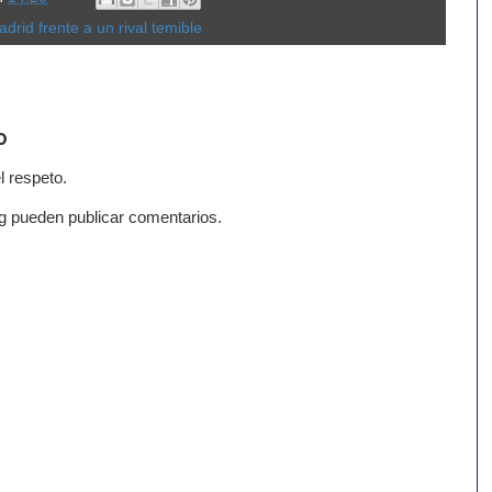
rid frente a un rival temible
o
l respeto.
g pueden publicar comentarios.