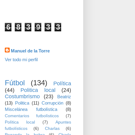
visitas
6
8
3
9
3
3
Datos personales
Manuel de la Torre
Ver todo mi perfil
TEMAS
Fútbol
(134)
Política
(44)
Politica local
(24)
Costumbrismo
(23)
Beatriz
(13)
Politica
(11)
Corrupción
(8)
Miscelánea futbolística
(8)
Comentarios futbolísticos
(7)
Política local
(7)
Apuntes
futbolísticos
(6)
Charlas
(6)
Pegando la hebra
(6)
Charla