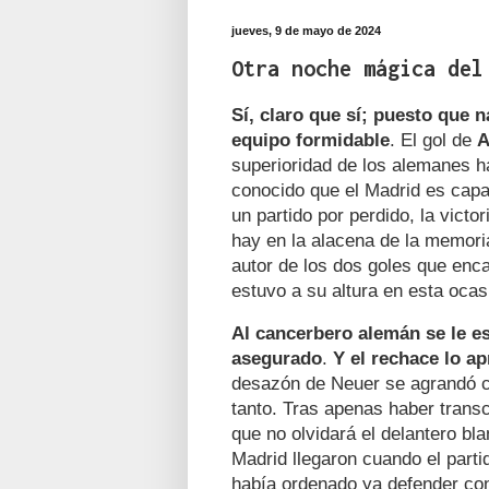
jueves, 9 de mayo de 2024
Otra noche mágica del
Sí, claro que sí; puesto que 
equipo formidable
. El gol de
A
superioridad de los alemanes 
conocido que el Madrid es capa
un partido por perdido, la vict
hay en la alacena de la memori
autor de los dos goles que enc
estuvo a su altura en esta ocas
Al cancerbero alemán se le e
asegurado
.
Y el rechace
lo a
desazón de Neuer se agrandó c
tanto. Tras apenas haber trans
que no olvidará el delantero bl
Madrid llegaron cuando el part
había ordenado ya defender con