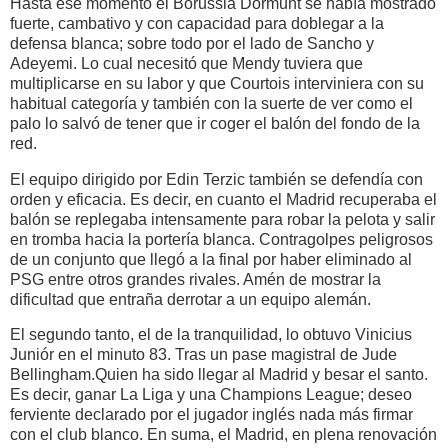
Hasta ese momento el Borussia Dormunt se había mostrado
fuerte, cambativo y con capacidad para doblegar a la
defensa blanca; sobre todo por el lado de Sancho y
Adeyemi. Lo cual necesitó que Mendy tuviera que
multiplicarse en su labor y que Courtois interviniera con su
habitual categoría y también con la suerte de ver como el
palo lo salvó de tener que ir coger el balón del fondo de la
red.
El equipo dirigido por Edin Terzic también se defendía con
orden y eficacia. Es decir, en cuanto el Madrid recuperaba el
balón se replegaba intensamente para robar la pelota y salir
en tromba hacia la portería blanca. Contragolpes peligrosos
de un conjunto que llegó a la final por haber eliminado al
PSG entre otros grandes rivales. Amén de mostrar la
dificultad que entraña derrotar a un equipo alemán.
El segundo tanto, el de la tranquilidad, lo obtuvo Vinicius
Juniór en el minuto 83. Tras un pase magistral de Jude
Bellingham.Quien ha sido llegar al Madrid y besar el santo.
Es decir, ganar La Liga y una Champions League; deseo
ferviente declarado por el jugador inglés nada más firmar
con el club blanco. En suma, el Madrid, en plena renovación