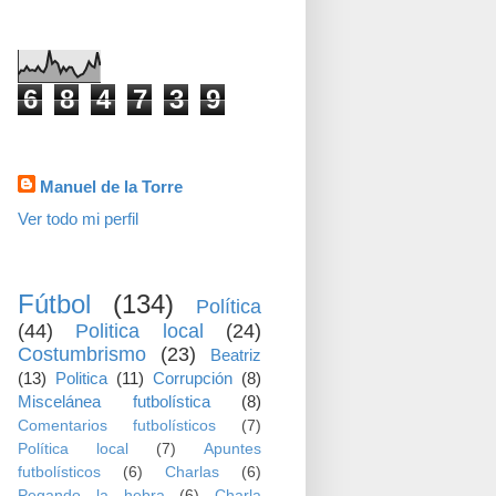
visitas
6
8
4
7
3
9
Datos personales
Manuel de la Torre
Ver todo mi perfil
TEMAS
Fútbol
(134)
Política
(44)
Politica local
(24)
Costumbrismo
(23)
Beatriz
(13)
Politica
(11)
Corrupción
(8)
Miscelánea futbolística
(8)
Comentarios futbolísticos
(7)
Política local
(7)
Apuntes
futbolísticos
(6)
Charlas
(6)
Pegando la hebra
(6)
Charla