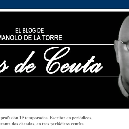
 profesión 19 temporadas. Escritor en periódicos,
ante dos décadas, en tres periódicos ceutíes.