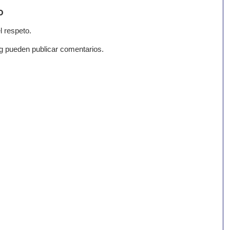
o
l respeto.
g pueden publicar comentarios.