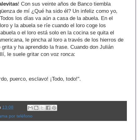
alevitas
! Con sus veinte años de Banco tiembla
rgüenza de mí ¿Qué ha sido él? Un infeliz como yo,
Todos los días va aún a casa de la abuela. En el
loro y la abuela se ríe cuando el loro coge los
buela o el loro está solo en la cocina se quita el
 americana, le pincha al loro a través de los hierros de
ro grita y ha aprendido la frase. Cuando don Julián
llí, le suele gritar con voz ronca:
rdo, puerco, esclavo! ¡Todo, todo!".
n
13:08
ama por teléfono