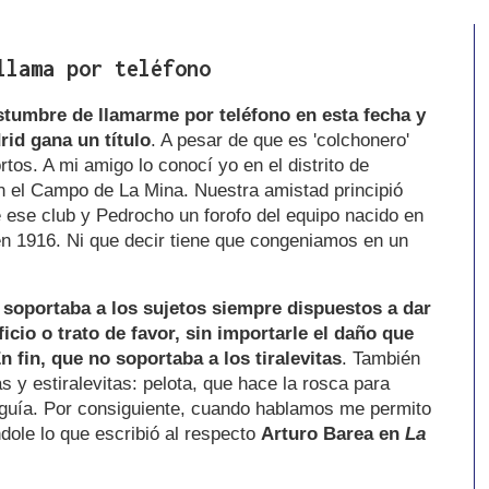
llama por teléfono
stumbre de llamarme por teléfono en esta fecha y
id gana un título
. A pesar de que es 'colchonero'
tos. A mi amigo lo conocí yo en el distrito de
 el Campo de La Mina. Nuestra amistad principió
 ese club y Pedrocho un forofo del equipo nacido en
 en 1916. Ni que decir tiene que congeniamos en un
soportaba a los sujetos siempre dispuestos a dar
icio o trato de favor, sin importarle el daño que
n fin, que no soportaba a los tiralevitas
. También
y estiralevitas: pelota, que hace la rosca para
e guía. Por consiguiente, cuando hablamos me permito
éndole lo que escribió al respecto
Arturo Barea
en
La