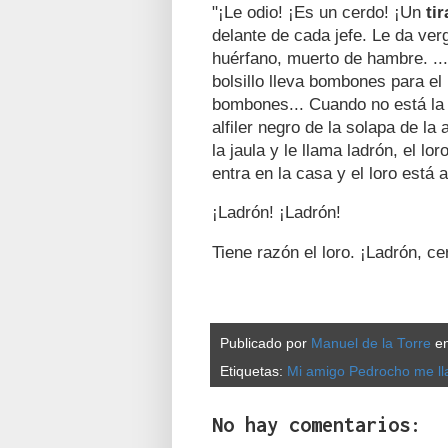
"¡Le odio! ¡Es un cerdo! ¡Un
tir
delante de cada jefe. Le da ve
huérfano, muerto de hambre. ...
bolsillo lleva bombones para el 
bombones... Cuando no está la a
alfiler negro de la solapa de la
la jaula y le llama ladrón, el lo
entra en la casa y el loro está a
¡Ladrón! ¡Ladrón!
Tiene razón el loro. ¡Ladrón, ce
Publicado por
Manuel de la Torre
e
Etiquetas:
Mi amigo Pedrocho me ll
No hay comentarios: