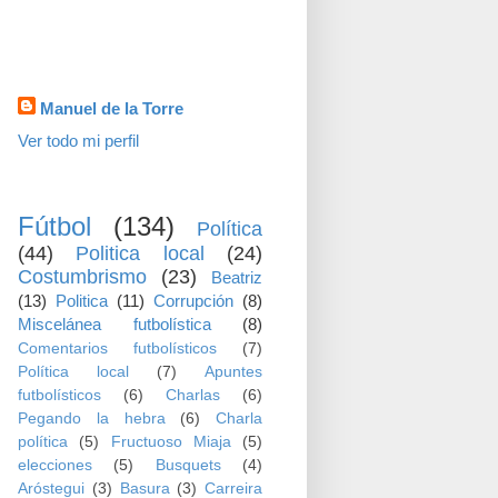
visitas
Datos personales
Manuel de la Torre
Ver todo mi perfil
TEMAS
Fútbol
(134)
Política
(44)
Politica local
(24)
Costumbrismo
(23)
Beatriz
(13)
Politica
(11)
Corrupción
(8)
Miscelánea futbolística
(8)
Comentarios futbolísticos
(7)
Política local
(7)
Apuntes
futbolísticos
(6)
Charlas
(6)
Pegando la hebra
(6)
Charla
política
(5)
Fructuoso Miaja
(5)
elecciones
(5)
Busquets
(4)
Aróstegui
(3)
Basura
(3)
Carreira