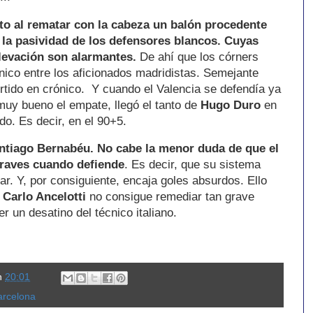
to al rematar con la cabeza un balón procedente
 la pasividad de los defensores blancos. Cuyas
elevación son alarmantes.
De ahí que los córners
nico entre los aficionados madridistas. Semejante
rtido en crónico. Y cuando el Valencia se defendía ya
muy bueno el empate, llegó el tanto de
Hugo Duro
en
do. Es decir, en el 90+5.
antiago Bernabéu. No cabe la menor duda de que el
raves cuando defiende
. Es decir, que su sistema
r. Y, por consiguiente, encaja goles absurdos. Ello
o
Carlo Ancelotti
no consigue remediar tan grave
r un desatino del técnico italiano.
n
20:01
Barcelona