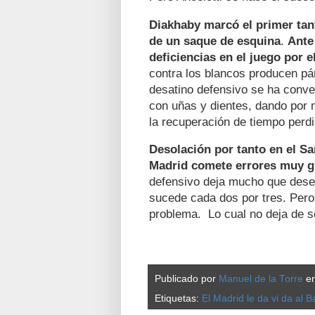
Diakhaby marcó el primer tan
de un saque de esquina
.
Ante
deficiencias en el juego por 
contra los blancos producen pá
desatino defensivo se ha conve
con uñas y dientes, dando por 
la recuperación de tiempo perdi
Desolación por tanto en el S
Madrid comete errores muy g
defensivo deja mucho que desea
sucede cada dos por tres. Per
problema. Lo cual no deja de se
Publicado por
Manuel de la Torre
e
Etiquetas:
El Madrid le da vi da al 