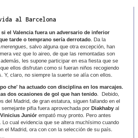
vida al Barcelona
si el Valencia fuera un adversario de inferior
 que tarde o temprano sería derrotado
. Da la
s
merengues
, salvo alguna que otra excepción, han
imera vez que lo aireo, de que las remontadas son
 además, les supone participar en esa fiesta que se
que ellos disfrutan como si fueran niños recogiendo
 Y, claro, no siempre la suerte se alía con ellos.
ipo che' ha actuado con disciplina en los marcajes.
as dos ocasiones de gol que han tenido
. Debido,
s del Madrid, de gran estatura, siguen fallando en el
e semejante pifia fuera aprovechada por
Diakhaby
al
Vinicius Juniór
empató muy pronto. Pero antes
. Lo cual evidencia que se altera muchísimo cuando
on el Madrid, ora con con la selección de su país.
...