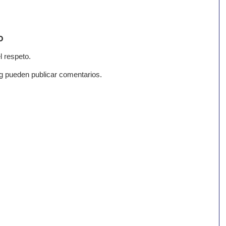
o
l respeto.
g pueden publicar comentarios.