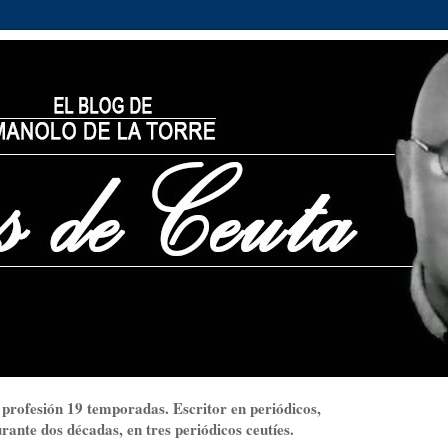
 profesión 19 temporadas. Escritor en periódicos,
ante dos décadas, en tres periódicos ceutíes.