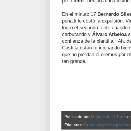
por
Lunin.
Debido a una lesión
En el minuto 17
Bernardo Silv
penalti le costó la expulsión. 
logró el segundo tanto cuando 
carburando y
Álvaro Arbeloa
s
confianza de la plantilla. ¡Ah,
Castilla están funcionando bien
que no pierdan el oremus por mo
tan grande.
Publicado por
Manuel de la Torre
e
Etiquetas:
Guardiola pierde por ter