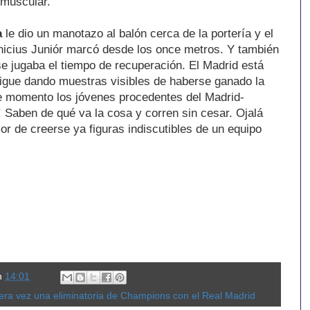
 muscular.
a
le dio un manotazo al balón cerca de la portería y el
Vinicius Juniór marcó desde los once metros. Y también
se jugaba el tiempo de recuperación. El Madrid está
igue dando muestras visibles de haberse ganado la
 de momento los jóvenes procedentes del Madrid-
! Saben de qué va la cosa y corren sin cesar. Ojalá
r de creerse ya figuras indiscutibles de un equipo
n
14:01
cera vez una eliminatoria de Champions con el Real Madrid