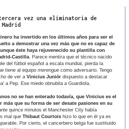
tercera vez una eliminatoria de
 Madrid
inero ha invertido en los últimos años para ser el
uelto a demostrar una vez más que no es capaz de
unque éste haya rejuvenecido su plantilla con
drid-Castilla
. Parece mentira que el técnico nacido
le del fútbol español a escala mundial, pierda la
ue tiene al equipo
merengue
como adversario. Tengo
cho de ver a
Vinicius Juniór
dispuesto a destacar
a' a Pep. Ese miedo obnubila a Guardiola.
unos no se han enterado todavía, que Vinicius es el
r más que su forma de ser desate pasiones en su
nte quince minutos el Manchester City había
os mal que
Thibaut Courtois
hizo lo que en él ya es
parable. Por cierto, el cancerbero belga fue sustituido