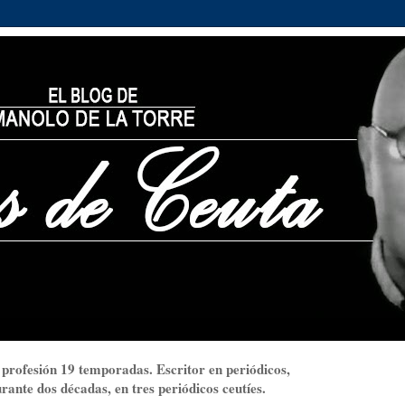
 profesión 19 temporadas. Escritor en periódicos,
ante dos décadas, en tres periódicos ceutíes.