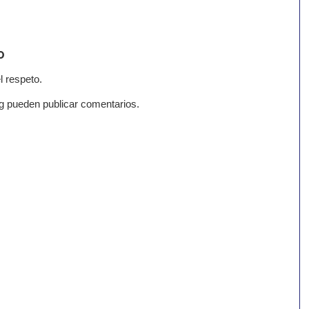
o
l respeto.
g pueden publicar comentarios.