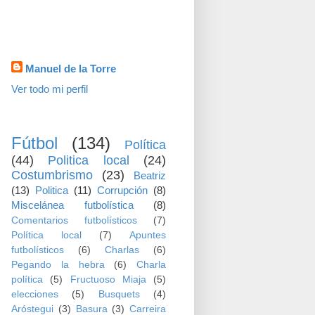
visitas
Datos personales
Manuel de la Torre
Ver todo mi perfil
TEMAS
Fútbol
(134)
Política
(44)
Politica local
(24)
Costumbrismo
(23)
Beatriz
(13)
Politica
(11)
Corrupción
(8)
Miscelánea futbolística
(8)
Comentarios futbolísticos
(7)
Política local
(7)
Apuntes
futbolísticos
(6)
Charlas
(6)
Pegando la hebra
(6)
Charla
política
(5)
Fructuoso Miaja
(5)
elecciones
(5)
Busquets
(4)
Aróstegui
(3)
Basura
(3)
Carreira