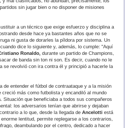
, y mal clasificados, no abundan, precisamente, los
artidos sin jugar bien o no disponer de misiones
ustituir a un técnico que exige esfuerzo y disciplina a
ostrando desde hace ya bastantes años que no se
rruga ni gusta de dorarles la píldora por sistema. Un
cuando dice lo siguiente y, además, lo cumple: "Aquí
Cristiano Ronaldo,
durante un partido de Champions,
sacar de banda sin ton ni son. Es decir, cuando no le
a se revolvió con ira contra él y principió a hacerle la
a de entender el fútbol de contraataque y a la misión
e creció más como futbolista y encandiló al mundo
a. Situación que beneficiaba a todos sus compañeros
ental: los adversarios tenían que abrirse y dejaban
contrario a lo que, desde la llegada de
Ancelotti
está
 enorme lentitud, permite replegarse a los contrarios,
frago, deambulando por el centro, dedicado a hacer