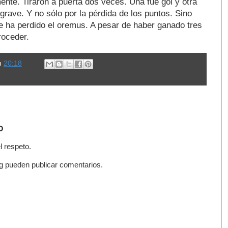
te. Tiraron a puerta dos veces. Una fue gol y otra
 grave. Y no sólo por la pérdida de los puntos. Sino
e ha perdido el oremus. A pesar de haber ganado tres
roceder.
n
20:18
o
l respeto.
g pueden publicar comentarios.