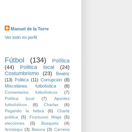
visitas
Datos personales
Manuel de la Torre
Ver todo mi perfil
TEMAS
Fútbol
(134)
Política
(44)
Politica local
(24)
Costumbrismo
(23)
Beatriz
(13)
Politica
(11)
Corrupción
(8)
Miscelánea futbolística
(8)
Comentarios futbolísticos
(7)
Política local
(7)
Apuntes
futbolísticos
(6)
Charlas
(6)
Pegando la hebra
(6)
Charla
política
(5)
Fructuoso Miaja
(5)
elecciones
(5)
Busquets
(4)
Aróstegui
(3)
Basura
(3)
Carreira