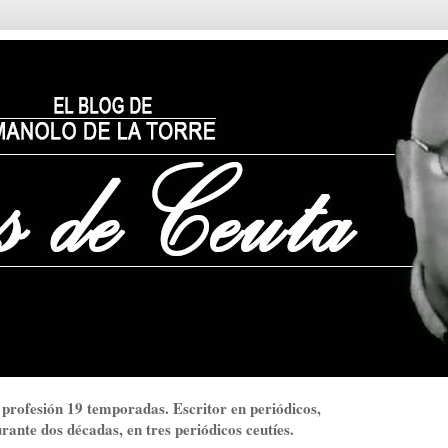
 profesión 19 temporadas. Escritor en periódicos,
ante dos décadas, en tres periódicos ceutíes.