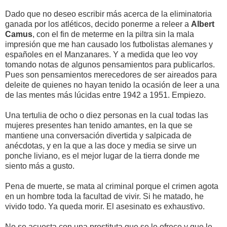
Dado que no deseo escribir más acerca de la eliminatoria
ganada por los atléticos, decido ponerme a releer a
Albert
Camus
, con el fin de meterme en la piltra sin la mala
impresión que me han causado los futbolistas alemanes y
españoles en el Manzanares. Y a medida que leo voy
tomando notas de algunos pensamientos para publicarlos.
Pues son pensamientos merecedores de ser aireados para
deleite de quienes no hayan tenido la ocasión de leer a una
de las mentes más lúcidas entre 1942 a 1951. Empiezo.
Una tertulia de ocho o diez personas en la cual todas las
mujeres presentes han tenido amantes, en la que se
mantiene una conversación divertida y salpicada de
anécdotas, y en la que a las doce y media se sirve un
ponche liviano, es el mejor lugar de la tierra donde me
siento más a gusto.
Pena de muerte, se mata al criminal porque el crimen agota
en un hombre toda la facultad de vivir. Si he matado, he
vivido todo. Ya queda morir. El asesinato es exhaustivo.
No se acuesta con una prostituta que se le ofrece y que le