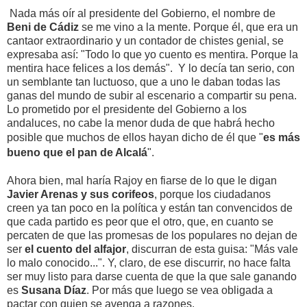
Nada más oír al presidente del Gobierno, el nombre de
Beni de Cádiz
se me vino a la mente. Porque él, que era un
cantaor extraordinario y un contador de chistes genial, se
expresaba así: "Todo lo que yo cuento es mentira. Porque la
mentira hace felices a los demás". Y lo decía tan serio, con
un semblante tan luctuoso, que a uno le daban todas las
ganas del mundo de subir al escenario a compartir su pena.
Lo prometido por el presidente del Gobierno a los
andaluces, no cabe la menor duda de que habrá hecho
posible que muchos de ellos
hayan dicho de él que "
es más
bueno que el pan de Alcalá
".
Ahora bien, mal haría Rajoy en fiarse de lo que le digan
Javier Arenas y sus corifeos
, porque los ciudadanos
creen ya tan poco en la política y están tan convencidos de
que cada partido es peor que el otro, que, en cuanto se
percaten de que las promesas de los populares no dejan de
ser
el cuento del alfajor
, discurran de esta guisa: "Más vale
lo malo conocido...". Y, claro, de ese discurrir, no hace falta
ser muy listo para darse cuenta de que la que sale ganando
es
Susana Díaz
. Por más que luego se vea obligada a
pactar con quien se avenga a razones.