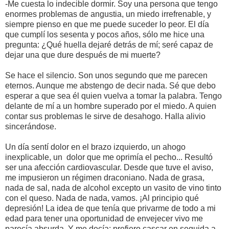
-Me cuesta lo indecible dormir. Soy una persona que tengo
enormes problemas de angustia, un miedo irrefrenable, y
siempre pienso en que me puede suceder lo peor. El día
que cumplí los sesenta y pocos años, sólo me hice una
pregunta: ¿Qué huella dejaré detrás de mí; seré capaz de
dejar una que dure después de mi muerte?
Se hace el silencio. Son unos segundo que me parecen
eternos. Aunque me abstengo de decir nada. Sé que debo
esperar a que sea él quien vuelva a tomar la palabra. Tengo
delante de mí a un hombre superado por el miedo. A quien
contar sus problemas le sirve de desahogo. Halla alivio
sincerándose.
Un día sentí dolor en el brazo izquierdo, un ahogo
inexplicable, un dolor que me oprimía el pecho... Resultó
ser una afección cardiovascular. Desde que tuve el aviso,
me impusieron un régimen draconiano. Nada de grasa,
nada de sal, nada de alcohol excepto un vasito de vino tinto
con el queso. Nada de nada, vamos. ¡Al principio qué
depresión! La idea de que tenía que privarme de todo a mi
edad para tener una oportunidad de envejecer vivo me
parecía absurda. Y me decía: prefiero cascar en seguida a