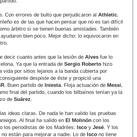
partido.
je. Con errores de bulto que perjudicaron al
Athletic
.
ileño es de las que hacen pensar que no es tan difícil
omo árbitro si se tienen buenas amistades. También
 ayudaron bien poco. Mejor dicho: lo equivocaron en
tro.
ne decir cuanto antes que la lesión de
Alves
fue lo
celona. Ya que la entrada de
Sergio Roberto
hizo
 vida por sitios lejanos a la banda cubierta por
 consiguiente despiste de éste y propició una
SR
. Buen partido de
Iniesta
. Floja actuación de
Messi
,
mo final del partido, cuando los bilbaínos tenían ya la
azo de
Suárez
.
las ideas claras. De nada le han valido las pruebas
niegos. Al final ha salido en
El Molinón
con los
o los periodistas de los Madriles:
Isco
y
Jesé
. Y los
 no están para mejorar a nadie. Lo de
Isco
no tiene