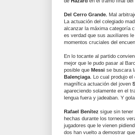
de
Hazard
en el tramo final del 
Del Cerro Grande.
Mal arbitra
La actuación del colegiado madr
alcanzar la máxima categoría c
es verdad que sus auxiliares le
momentos cruciales del encuen
En lo tocante al partido convie
mejor que le pudo pasar al Bar
posible que
Messi
se buscara la
Balençiaga
. Lo cual produjo el
magnífica actuación del joven
apareciendo solamente en el tra
lengua fuera y jadeaban. Y gol
Rafael Benítez
sigue sin tener 
hechas durante los torneos vera
jugadores que le vienen pidiend
dos han vuelto a demostrar que