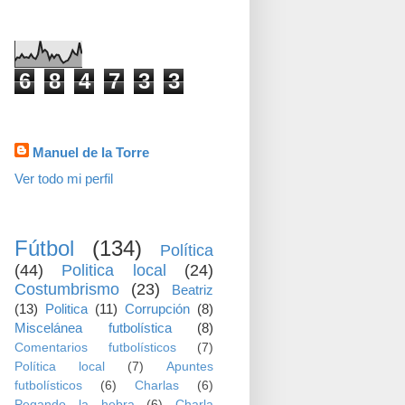
visitas
6
8
4
7
3
3
Datos personales
Manuel de la Torre
Ver todo mi perfil
TEMAS
Fútbol
(134)
Política
(44)
Politica local
(24)
Costumbrismo
(23)
Beatriz
(13)
Politica
(11)
Corrupción
(8)
Miscelánea futbolística
(8)
Comentarios futbolísticos
(7)
Política local
(7)
Apuntes
futbolísticos
(6)
Charlas
(6)
Pegando la hebra
(6)
Charla