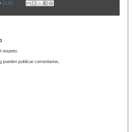
n
22:56
o
l respeto.
g pueden publicar comentarios.