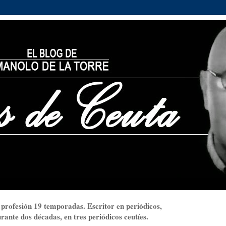
 profesión 19 temporadas. Escritor en periódicos,
ante dos décadas, en tres periódicos ceutíes.