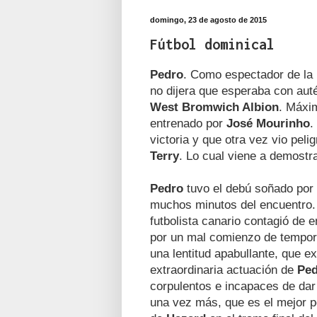
domingo, 23 de agosto de 2015
Fútbol dominical
Pedro
. Como espectador de la 
no dijera que esperaba con autén
West Bromwich Albion
. Máxi
entrenado por
José Mourinho
.
victoria y que otra vez vio pel
Terry
. Lo cual viene a demostr
Pedro
tuvo el debú soñado por 
muchos minutos del encuentro. V
futbolista canario contagió de
por un mal comienzo de tempor
una lentitud apabullante, que e
extraordinaria actuación de
Pe
corpulentos e incapaces de dar
una vez más, que es el mejor p