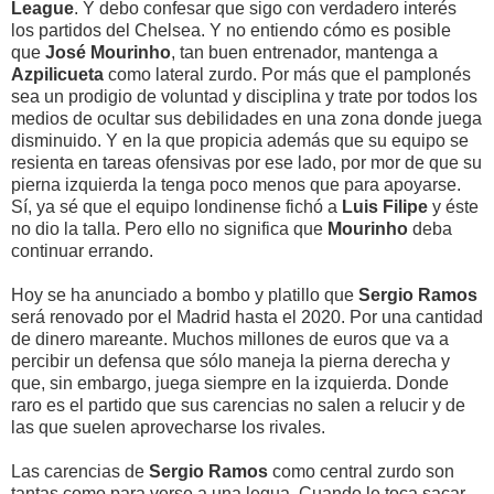
League
. Y debo confesar que sigo con verdadero interés
los partidos del Chelsea. Y no entiendo cómo es posible
que
José Mourinho
, tan buen entrenador, mantenga a
Azpilicueta
como lateral zurdo. Por más que el pamplonés
sea un prodigio de voluntad y disciplina y trate por todos los
medios de ocultar sus debilidades en una zona donde juega
disminuido. Y en la que propicia además que su equipo se
resienta en tareas ofensivas por ese lado, por mor de que su
pierna izquierda la tenga poco menos que para apoyarse.
Sí, ya sé que el equipo londinense fichó a
Luis Filipe
y éste
no dio la talla. Pero ello no significa que
Mourinho
deba
continuar errando.
Hoy se ha anunciado a bombo y platillo que
Sergio Ramos
será renovado por el Madrid hasta el 2020. Por una cantidad
de dinero mareante. Muchos millones de euros que va a
percibir un defensa que sólo maneja la pierna derecha y
que, sin embargo, juega siempre en la izquierda. Donde
raro es el partido que sus carencias no salen a relucir y de
las que suelen aprovecharse los rivales.
Las carencias de
Sergio Ramos
como central zurdo son
tantas como para verse a una legua. Cuando le toca sacar