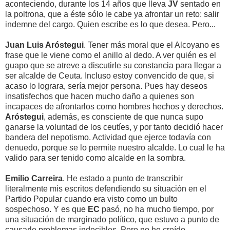
aconteciendo, durante los 14 años que lleva
JV
sentado en
la poltrona, que a éste sólo le cabe ya afrontar un reto: salir
indemne del cargo. Quien escribe es lo que desea. Pero...
Juan Luis Aróstegui
. Tener más moral que el Alcoyano es
frase que le viene como el anillo al dedo. A ver quién es el
guapo que se atreve a discutirle su constancia para llegar a
ser alcalde de Ceuta. Incluso estoy convencido de que, si
acaso lo lograra, sería mejor persona. Pues hay deseos
insatisfechos que hacen mucho daño a quienes son
incapaces de afrontarlos como hombres hechos y derechos.
Aróstegui
, además, es consciente de que nunca supo
ganarse la voluntad de los ceutíes, y por tanto decidió hacer
bandera del nepotismo. Actividad que ejerce todavía con
denuedo, porque se lo permite nuestro alcalde. Lo cual le ha
valido para ser tenido como alcalde en la sombra.
Emilio Carreira
. He estado a punto de transcribir
literalmente mis escritos defendiendo su situación en el
Partido Popular cuando era visto como un bulto
sospechoso. Y es que
EC
pasó, no ha mucho tiempo, por
una situación de marginado político, que estuvo a punto de
causarle problemas indecibles. Pero no he creído