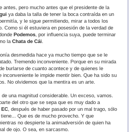
e antes, pero mucho antes que el presidente de la
gui
ya daba la talla de tener la boca contraída en un
ermitía, y le sigue permitiendo, mirar a todos los
. Como si él estuviera en posesión de la verdad de
 donde
Podemos
, por influencia suya, puede terminar
omo la
Chata de Cái
.
ronía desmedida hace ya mucho tiempo que se le
tratado. Tremendo inconveniente. Porque en su mirada
de burlarse de cuanto acontece y de quienes le
e inconveniente le impide mentir bien. Que ha sido su
s. No olvidemos que la mentira es un arte.
 de una magnitud considerable. Un exceso, vamos.
 parte del otro que se sepa que es muy dado a
EC
, después de haber pasado por un mal trago, sólo
e tiene... Que es de mucho provecho. Y que
ientras no despierte la animadversión de quien ha
mal de ojo. O sea, en sarcasmo.