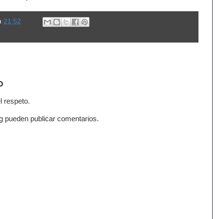
n
21:52
o
l respeto.
g pueden publicar comentarios.