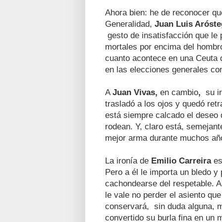
Ahora bien: he de reconocer qu
Generalidad,
Juan Luis Aróste
gesto de insatisfacción que le p
mortales por encima del hombro
cuanto acontece en una Ceuta
en las elecciones generales c
A
Juan Vivas,
en cambio
,
su i
trasladó a los ojos y quedó re
está siempre calcado el deseo 
rodean. Y, claro está, semejant
mejor arma durante muchos año
La ironía de
Emilio Carreira
es
Pero a él le importa un bledo y
cachondearse del respetable. A
le vale no perder el asiento qu
conservará, sin duda alguna, m
convertido su burla fina en un 