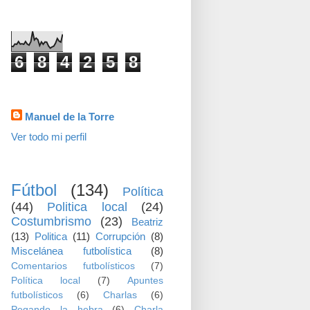
visitas
6
8
4
2
5
8
Datos personales
Manuel de la Torre
Ver todo mi perfil
TEMAS
Fútbol
(134)
Política
(44)
Politica local
(24)
Costumbrismo
(23)
Beatriz
(13)
Politica
(11)
Corrupción
(8)
Miscelánea futbolística
(8)
Comentarios futbolísticos
(7)
Política local
(7)
Apuntes
futbolísticos
(6)
Charlas
(6)
Pegando la hebra
(6)
Charla