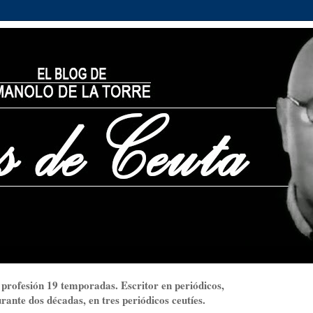
 profesión 19 temporadas. Escritor en periódicos,
ante dos décadas, en tres periódicos ceutíes.