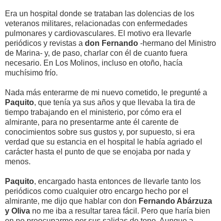
Era un hospital donde se trataban las dolencias de los
veteranos militares, relacionadas con enfermedades
pulmonares y cardiovasculares. El motivo era llevarle
periódicos y revistas a
don Fernando
-hermano del Ministro
de Marina- y, de paso, charlar con él de cuanto fuera
necesario. En Los Molinos, incluso en otoño, hacía
muchísimo frío.
Nada más enterarme de mi nuevo cometido, le pregunté a
Paquito
, que tenía ya sus años y que llevaba la tira de
tiempo trabajando en el ministerio, por cómo era el
almirante, para no presentarme ante él carente de
conocimientos sobre sus gustos y, por supuesto, si era
verdad que su estancia en el hospital le había agriado el
carácter hasta el punto de que se enojaba por nada y
menos.
Paquito
, encargado hasta entonces de llevarle tanto los
periódicos como cualquier otro encargo hecho por el
almirante, me dijo que hablar con don
Fernando Abárzuza
y Oliva
no me iba a resultar tarea fácil. Pero que haría bien
en no preocuparme por sus salidas de tono. Aunque a