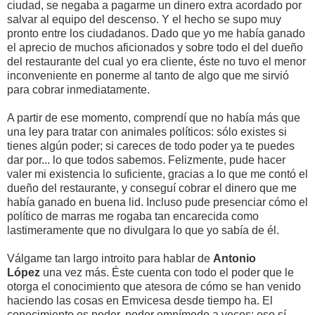
ciudad, se negaba a pagarme un dinero extra acordado por
salvar al equipo del descenso. Y el hecho se supo muy
pronto entre los ciudadanos. Dado que yo me había ganado
el aprecio de muchos aficionados y sobre todo el del dueño
del restaurante del cual yo era cliente, éste no tuvo el menor
inconveniente en ponerme al tanto de algo que me sirvió
para cobrar inmediatamente.
A partir de ese momento, comprendí que no había más que
una ley para tratar con animales políticos: sólo existes si
tienes algún poder; si careces de todo poder ya te puedes
dar por... lo que todos sabemos. Felizmente, pude hacer
valer mi existencia lo suficiente, gracias a lo que me contó el
dueño del restaurante, y conseguí cobrar el dinero que me
había ganado en buena lid. Incluso pude presenciar cómo el
político de marras me rogaba tan encarecida como
lastimeramente que no divulgara lo que yo sabía de él.
Válgame tan largo introito para hablar de
Antonio
López
una vez más. Éste cuenta con todo el poder que le
otorga el conocimiento que atesora de cómo se han venido
haciendo las cosas en Emvicesa desde tiempo ha. El
conocimiento es poder, poder omnímodo a veces; eso sí,