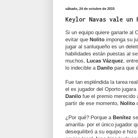
sábado, 24 de octubre de 2015
Keylor Navas vale un 
Si un equipo quiere ganarle al 
evitar que
Nolito
imponga su ju
jugar al sanluqueño es un delei
habilidades están puestas al se
muchos,
Lucas Vázquez
, entr
lo indecible a
Danilo
para que é
Fue tan espléndida la tarea rea
el ex jugador del Oporto jugara
Danilo
fue el premio merecido a
partir de ese momento,
Nolito
c
¿Por qué? Porque a
Benítez
se
amarilla- por el único jugador 
desequilibró a su equipo e hizo 