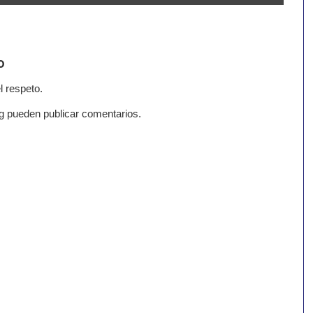
o
l respeto.
g pueden publicar comentarios.