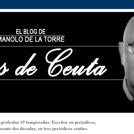
 profesión 19 temporadas. Escritor en periódicos,
ante dos décadas, en tres periódicos ceutíes.