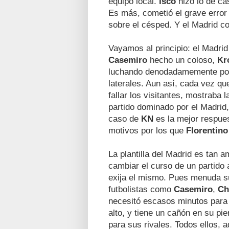
equipo local.
Isco
hizo lo de ca
Es más, cometió el grave erro
sobre el césped. Y el Madrid c
Vayamos al principio: el Madri
Casemiro
hecho un coloso,
Kr
luchando denodadamemente por 
laterales. Aun así, cada vez que
fallar los visitantes, mostraba 
partido dominado por el Madrid
caso de
KN
es la mejor respue
motivos por los que
Florentin
La plantilla del Madrid es tan
cambiar el curso de un partido
exija el mismo. Pues menuda sue
futbolistas como
Casemiro
,
Ch
necesitó escasos minutos para 
alto, y tiene un cañón en su pie
para sus rivales. Todos ellos,