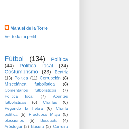
visitas
Datos personales
Manuel de la Torre
Ver todo mi perfil
TEMAS
Fútbol
(134)
Política
(44)
Politica local
(24)
Costumbrismo
(23)
Beatriz
(13)
Politica
(11)
Corrupción
(8)
Miscelánea futbolística
(8)
Comentarios futbolísticos
(7)
Política local
(7)
Apuntes
futbolísticos
(6)
Charlas
(6)
Pegando la hebra
(6)
Charla
política
(5)
Fructuoso Miaja
(5)
elecciones
(5)
Busquets
(4)
Aróstegui
(3)
Basura
(3)
Carreira