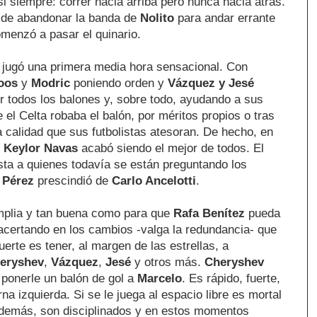
si siempre: correr hacia arriba pero nunca hacia atrás.
r de abandonar la banda de
Nolito
para andar errante
omenzó a pasar el quinario.
d jugó una primera media hora sensacional. Con
oos
y
Modric
poniendo orden y
Vázquez y Jesé
todos los balones y, sobre todo, ayudando a sus
 el Celta robaba el balón, por méritos propios o tras
la calidad que sus futbolistas atesoran. De hecho, en
,
Keylor Navas
acabó siendo el mejor de todos. El
sta a quienes todavía se están preguntando los
o Pérez
prescindió de
Carlo Ancelotti
.
 amplia y tan buena como para que
Rafa Benítez
pueda
 acertando en los cambios -valga la redundancia- que
rte es tener, al margen de las estrellas, a
eryshev
,
Vázquez
,
Jesé
y otros más.
Cheryshev
ponerle un balón de gol a
Marcelo
. Es rápido, fuerte,
rna izquierda. Si se le juega al espacio libre es mortal
 además, son disciplinados y en estos momentos