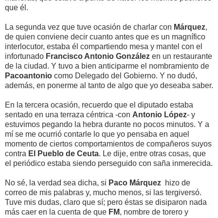
que él.
La segunda vez que tuve ocasión de charlar con
Márquez
,
de quien conviene decir cuanto antes que es un magnífico
interlocutor, estaba él compartiendo mesa y mantel con el
infortunado
Francisco Antonio González
en un restaurante
de la ciudad. Y tuvo a bien anticiparme el nombramiento de
Pacoantonio
como Delegado del Gobierno. Y no dudó,
además, en ponerme al tanto de algo que yo deseaba saber.
En la tercera ocasión, recuerdo que el diputado estaba
sentado en una terraza céntrica -con
Antonio López
- y
estuvimos pegando la hebra durante no pocos minutos. Y a
mí se me ocurrió contarle lo que yo pensaba en aquel
momento de ciertos comportamientos de compañeros suyos
contra
El Pueblo de Ceuta
. Le dije, entre otras cosas, que
el periódico estaba siendo perseguido con saña inmerecida.
No sé, la verdad sea dicha, si
Paco Márquez
hizo de
correo de mis palabras y, mucho menos, si las tergiversó.
Tuve mis dudas, claro que sí; pero éstas se disiparon nada
más caer en la cuenta de que
FM
, nombre de torero y