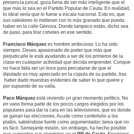
presencia juncal, goza fama de ser más inteligente que el
que más lo sea en el Partido Popular de Ceuta. En realidad,
lo ideal sería que lo fuese a escala nacional. Esto es, que
sus valedores lo midieran con lo más granado que pueda
haber en la calle Génova. Donde tampoco están, dicho sea
de paso, para tirar cohetes en ese sentido.
Francisco Márquez
es hombre ambicioso. Lo ha sido
siempre. Deseo apasionado de poder que más que
perjudicarle le está ayudando a ser de los primeros de la
clase en cualquier actividad que decida emprender. Conque
no hace falta ser un lince para percatarse de que el
diputado es muy apreciado en la cúpula de su partido, tras
haber dado muestras evidentes de saber lo que quiere y
por supuesto de su valía.
Paco Márquez
está viviendo un gran momento político. No
en vano forma parte de los pocos cargos elegidos por los
populares para dar la cara en las televisiones, que es donde
se ganan las elecciones. Acude como contertulio a los
platós, sabiéndose fuerte como argumentador; tarea que no
es fácil. Semejante misión, sin embargo, ha hecho posible
que aumenten sus enemigos en el
PP de Ceuta
. Enemigos