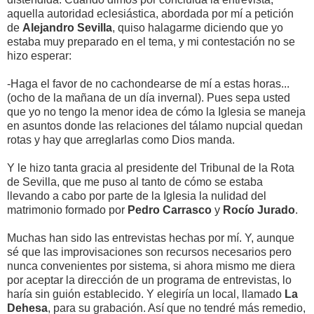
aquella autoridad eclesiástica, abordada por mí a petición
de
Alejandro Sevilla
, quiso halagarme diciendo que yo
estaba muy preparado en el tema, y mi contestación no se
hizo esperar:
-Haga el favor de no cachondearse de mí a estas horas...
(ocho de la mañana de un día invernal). Pues sepa usted
que yo no tengo la menor idea de cómo la Iglesia se maneja
en asuntos donde las relaciones del tálamo nupcial quedan
rotas y hay que arreglarlas como Dios manda.
Y le hizo tanta gracia al presidente del Tribunal de la Rota
de Sevilla, que me puso al tanto de cómo se estaba
llevando a cabo por parte de la Iglesia la nulidad del
matrimonio formado por
Pedro Carrasco
y
Rocío Jurado
.
Muchas han sido las entrevistas hechas por mí. Y, aunque
sé que las improvisaciones son recursos necesarios pero
nunca convenientes por sistema, si ahora mismo me diera
por aceptar la dirección de un programa de entrevistas, lo
haría sin guión establecido. Y elegiría un local, llamado
La
Dehesa
, para su grabación. Así que no tendré más remedio,