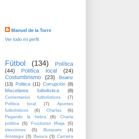
visitas
Datos personales
Manuel de la Torre
Ver todo mi perfil
TEMAS
Fútbol
(134)
Política
(44)
Politica local
(24)
Costumbrismo
(23)
Beatriz
(13)
Politica
(11)
Corrupción
(8)
Miscelánea futbolística
(8)
Comentarios futbolísticos
(7)
Política local
(7)
Apuntes
futbolísticos
(6)
Charlas
(6)
Pegando la hebra
(6)
Charla
política
(5)
Fructuoso Miaja
(5)
elecciones
(5)
Busquets
(4)
Aróstegui
(3)
Basura
(3)
Carreira