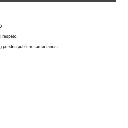
o
l respeto.
g pueden publicar comentarios.