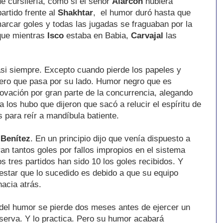
de cursilería, como si el señor
Alarcón
hubiera
partido frente al
Shakhtar
, el humor duró hasta que
rcar goles y todas las jugadas se fraguaban por la
que mientras
Isco
estaba en Babia,
Carvajal
las
si siempre. Excepto cuando pierde los papeles y
mero que pasa por su lado. Humor negro que es
vación por gran parte de la concurrencia, alegando
 los hubo que dijeron que sacó a relucir el espíritu de
 para reír a mandíbula batiente.
 Benítez
. En un principio dijo que venía dispuesto a
an tantos goles por fallos impropios en el sistema
os tres partidos han sido 10 los goles recibidos. Y
estar que lo sucedido es debido a que su equipo
hacia atrás.
o del humor se pierde dos meses antes de ejercer un
serva. Y lo practica. Pero su humor acabará