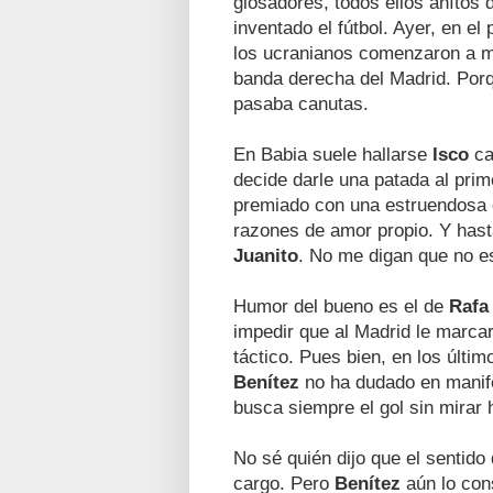
glosadores, todos ellos ahítos 
inventado el fútbol. Ayer, en el 
los ucranianos comenzaron a ma
banda derecha del Madrid. Por
pasaba canutas.
En Babia suele hallarse
Isco
ca
decide darle una patada al pri
premiado con una estruendosa o
razones de amor propio. Y hasta
Juanito
. No me digan que no es
Humor del bueno es el de
Rafa
impedir que al Madrid le marcar
táctico. Pues bien, en los últim
Benítez
no ha dudado en manif
busca siempre el gol sin mirar 
No sé quién dijo que el sentid
cargo. Pero
Benítez
aún lo con