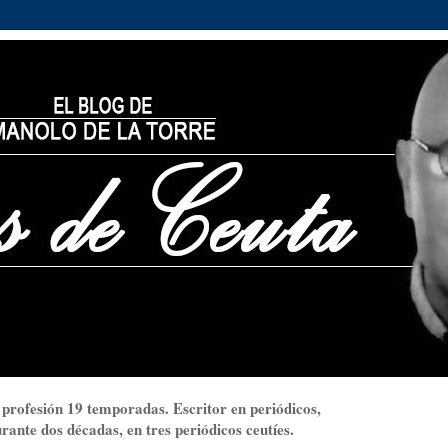
 profesión 19 temporadas. Escritor en periódicos,
ante dos décadas, en tres periódicos ceutíes.