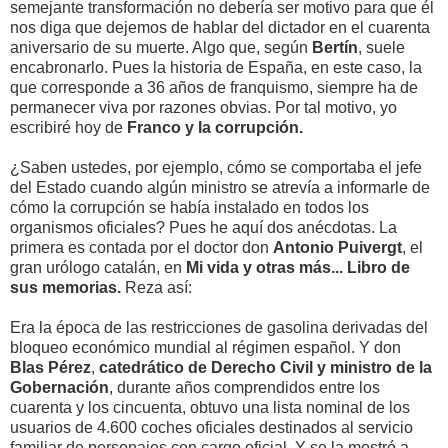
semejante transformación no debería ser motivo para que él
nos diga que dejemos de hablar del dictador en el cuarenta
aniversario de su muerte. Algo que, según
Bertín
, suele
encabronarlo. Pues la historia de España, en este caso, la
que corresponde a 36 años de franquismo, siempre ha de
permanecer viva por razones obvias. Por tal motivo, yo
escribiré hoy de
Franco
y la corrupción.
¿Saben ustedes, por ejemplo, cómo se comportaba el jefe
del Estado cuando algún ministro se atrevía a informarle de
cómo la corrupción se había instalado en todos los
organismos oficiales? Pues he aquí dos anécdotas. La
primera es contada por el doctor don
Antonio Puivergt
, el
gran urólogo catalán, en
Mi vida y otras más... Libro de
sus memorias.
Reza así:
Era la época de las restricciones de gasolina derivadas del
bloqueo económico mundial al régimen español. Y don
Blas Pérez
,
catedrático de Derecho Civil y ministro de la
Gobernación
, durante años comprendidos entre los
cuarenta y los cincuenta, obtuvo una lista nominal de los
usuarios de 4.600 coches oficiales destinados al servicio
familiar de personajes con cargo oficial. Y se la mostró a