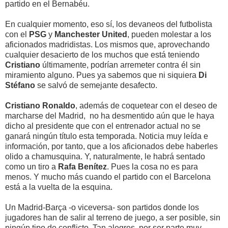
partido en el Bernabéu.
En cualquier momento, eso sí, los devaneos del futbolista
con el
PSG
y
Manchester United
, pueden molestar a los
aficionados madridistas. Los mismos que, aprovechando
cualquier desacierto de los muchos que está teniendo
Cristiano
últimamente, podrían arremeter contra él sin
miramiento alguno. Pues ya sabemos que ni siquiera
Di
Stéfano
se salvó de semejante desafecto.
Cristiano Ronaldo
, además de coquetear con el deseo de
marcharse del Madrid, no ha desmentido aún que le haya
dicho al presidente que con el entrenador actual no se
ganará ningún título esta temporada. Noticia muy leída e
información, por tanto, que a los aficionados debe haberles
olido a chamusquina. Y, naturalmente, le habrá sentado
como un tiro a
Rafa Benítez
. Pues la cosa no es para
menos. Y mucho más cuando el partido con el Barcelona
está a la vuelta de la esquina.
Un Madrid-Barça -o viceversa- son partidos donde los
jugadores han de salir al terreno de juego, a ser posible, sin
ningún tipo de conflicto. Tan alegres, por ser parte muy